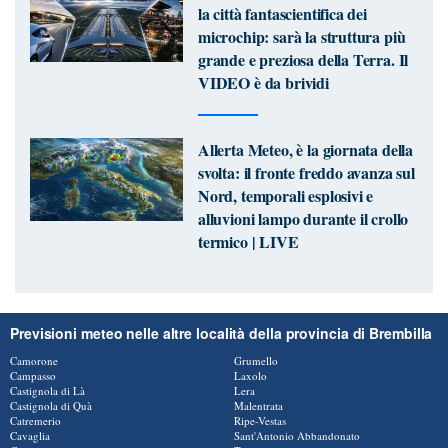
la città fantascientifica dei
microchip: sarà la struttura più
grande e preziosa della Terra. Il
VIDEO è da brividi
Allerta Meteo, è la giornata della
svolta: il fronte freddo avanza sul
Nord, temporali esplosivi e
alluvioni lampo durante il crollo
termico | LIVE
Previsioni meteo nelle altre località della provincia di Brembilla
Camorone
Grumello
Campasso
Laxolo
Castignola di Là
Lera
Castignola di Quà
Malentrata
Catremerio
Ripe-Vestas
Cavaglia
Sant'Antonio Abbandonato