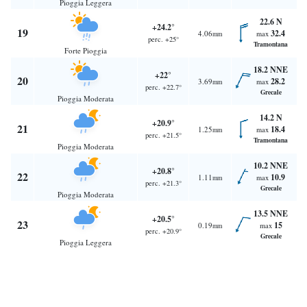
Pioggia Leggera
22.6 N
+24.2°
19
32.4
4.06
max
mm
perc. +25°
Tramontana
Forte Pioggia
18.2 NNE
+22°
20
28.2
3.69
max
mm
perc. +22.7°
Grecale
Pioggia Moderata
14.2 N
+20.9°
21
18.4
1.25
max
mm
perc. +21.5°
Tramontana
Pioggia Moderata
10.2 NNE
+20.8°
22
10.9
1.11
max
mm
perc. +21.3°
Grecale
Pioggia Moderata
13.5 NNE
+20.5°
23
15
0.19
max
mm
perc. +20.9°
Grecale
Pioggia Leggera