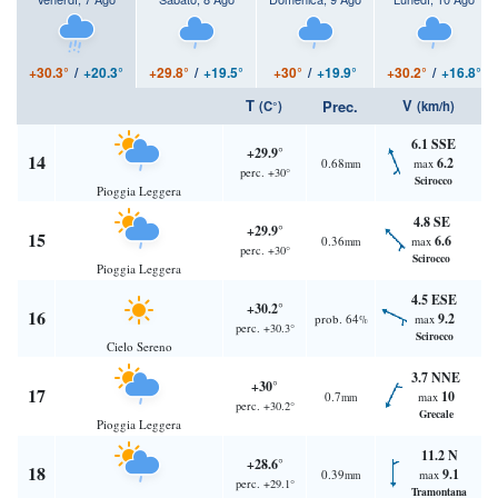
+30.3°
/
+20.3°
+29.8°
/
+19.5°
+30°
/
+19.9°
+30.2°
/
+16.8°
T
V
Prec.
(C°)
(km/h)
6.1 SSE
+29.9°
14
6.2
0.68
max
mm
perc. +30°
Scirocco
Pioggia Leggera
4.8 SE
+29.9°
15
6.6
0.36
max
mm
perc. +30°
Scirocco
Pioggia Leggera
4.5 ESE
+30.2°
16
9.2
prob. 64
max
%
perc. +30.3°
Scirocco
Cielo Sereno
3.7 NNE
+30°
17
10
0.7
max
mm
perc. +30.2°
Grecale
Pioggia Leggera
11.2 N
+28.6°
18
9.1
0.39
max
mm
perc. +29.1°
Tramontana