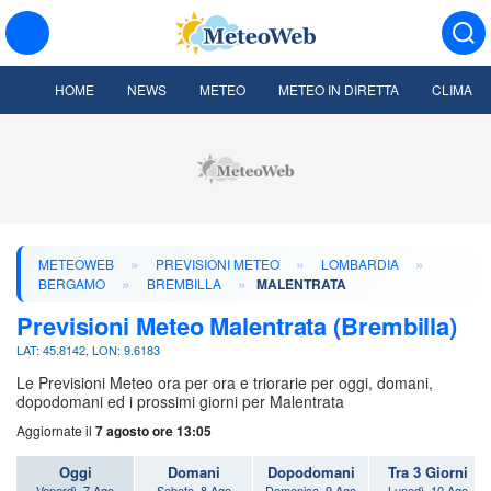
HOME
NEWS
METEO
METEO IN DIRETTA
CLIMA
»
»
»
METEOWEB
PREVISIONI METEO
LOMBARDIA
»
»
BERGAMO
BREMBILLA
MALENTRATA
Previsioni Meteo Malentrata (Brembilla)
LAT: 45.8142, LON: 9.6183
Le Previsioni Meteo ora per ora e triorarie per oggi, domani,
dopodomani ed i prossimi giorni per Malentrata
Aggiornate il
7 agosto ore 13:05
Oggi
Domani
Dopodomani
Tra 3 Giorni
Venerdì, 7 Ago
Sabato, 8 Ago
Domenica, 9 Ago
Lunedì, 10 Ago