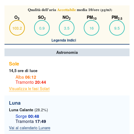
Qualità dell'aria
Accettabile
media 10/ore
(μg/m3)
O
SO
NO
PM
PM
3
2
2
10
2.5
103.2
0.9
3.5
16
9.5
Legenda indici
Astronomia
Sole
14,5 ore di luce
Alba
06:12
Tramonto
20:44
Visualizza le fasi Solari
Luna
Luna Calante
(28.2%)
Sorge
00:48
Tramonta
17:49
Vai al calendario Lunare