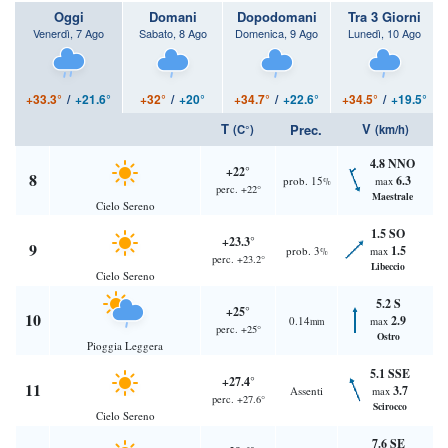
Oggi
Domani
Dopodomani
Tra 3 Giorni
Venerdì, 7 Ago
Sabato, 8 Ago
Domenica, 9 Ago
Lunedì, 10 Ago
+33.3°
/
+21.6°
+32°
/
+20°
+34.7°
/
+22.6°
+34.5°
/
+19.5°
T
V
Prec.
(C°)
(km/h)
4.8 NNO
+22°
8
6.3
prob. 15
max
%
perc. +22°
Maestrale
Cielo Sereno
1.5 SO
+23.3°
9
1.5
prob. 3
max
%
perc. +23.2°
Libeccio
Cielo Sereno
5.2 S
+25°
10
2.9
0.14
max
mm
perc. +25°
Ostro
Pioggia Leggera
5.1 SSE
+27.4°
11
3.7
Assenti
max
perc. +27.6°
Scirocco
Cielo Sereno
7.6 SE