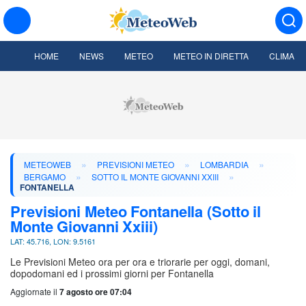
HOME
NEWS
METEO
METEO IN DIRETTA
CLIMA
»
»
»
METEOWEB
PREVISIONI METEO
LOMBARDIA
»
»
BERGAMO
SOTTO IL MONTE GIOVANNI XXIII
FONTANELLA
Previsioni Meteo Fontanella (Sotto il
Monte Giovanni Xxiii)
LAT: 45.716, LON: 9.5161
Le Previsioni Meteo ora per ora e triorarie per oggi, domani,
dopodomani ed i prossimi giorni per Fontanella
Aggiornate il
7 agosto ore 07:04