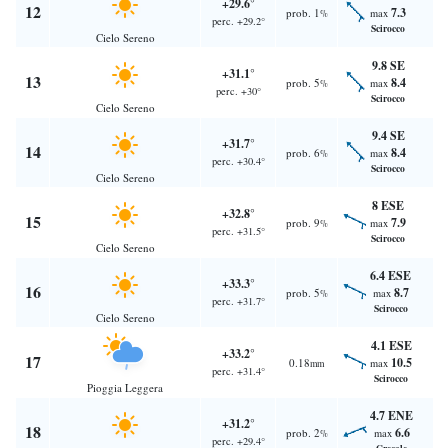
+29.6°
12
7.3
prob. 1
max
%
perc. +29.2°
Scirocco
Cielo Sereno
9.8 SE
+31.1°
13
8.4
prob. 5
max
%
perc. +30°
Scirocco
Cielo Sereno
9.4 SE
+31.7°
14
8.4
prob. 6
max
%
perc. +30.4°
Scirocco
Cielo Sereno
8 ESE
+32.8°
15
7.9
prob. 9
max
%
perc. +31.5°
Scirocco
Cielo Sereno
6.4 ESE
+33.3°
16
8.7
prob. 5
max
%
perc. +31.7°
Scirocco
Cielo Sereno
4.1 ESE
+33.2°
17
10.5
0.18
max
mm
perc. +31.4°
Scirocco
Pioggia Leggera
4.7 ENE
+31.2°
18
6.6
prob. 2
max
%
perc. +29.4°