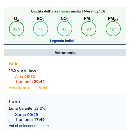
Qualità dell'aria
Buona
media 16/ore
(μg/m3)
O
SO
NO
PM
PM
3
2
2
10
2.5
85.5
1.3
4.8
20
12.1
Legenda indici
Astronomia
Sole
14,5 ore di luce
Alba
06:13
Tramonto
20:44
Visualizza le fasi Solari
Luna
Luna Calante
(28.2%)
Sorge
00:49
Tramonta
17:49
Vai al calendario Lunare