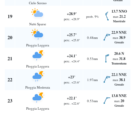
Grecale
Cielo Sereno
13.7 NNO
+28.9°
19
21.2
prob. 9
max
%
perc. +28.9°
Maestrale
Nubi Sparse
22.9 NNE
+25.7°
20
38.9
0.48
max
mm
perc. +25.8°
Grecale
Pioggia Leggera
20.6 N
+24.1°
21
31.8
0.53
max
mm
perc. +24.4°
Tramontana
Pioggia Leggera
22.1 NNE
+23°
22
38.1
1.97
max
mm
perc. +23.6°
Grecale
Pioggia Moderata
13.8 NNE
+22.1°
23
20
0.53
max
mm
perc. +22.6°
Grecale
Pioggia Leggera