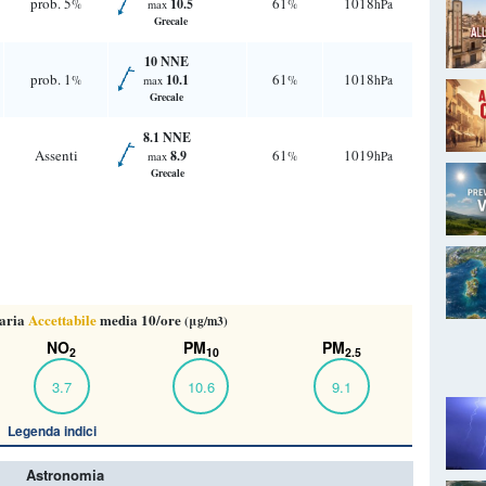
prob. 5
61
1018
10.5
%
%
hPa
max
Grecale
10 NNE
prob. 1
61
1018
10.1
%
%
hPa
max
Grecale
8.1 NNE
Assenti
61
1019
8.9
%
hPa
max
Grecale
'aria
Accettabile
media 10/ore
(μg/m3)
NO
PM
PM
2
10
2.5
3.7
10.6
9.1
Legenda indici
Astronomia