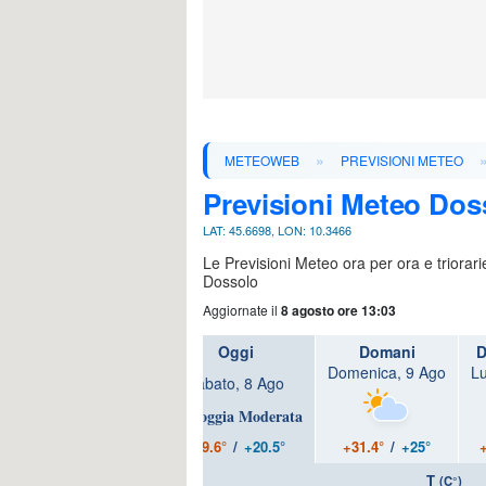
»
METEOWEB
PREVISIONI METEO
Previsioni Meteo Dos
LAT: 45.6698, LON: 10.3466
Le Previsioni Meteo ora per ora e triorar
Dossolo
Aggiornate il
8 agosto ore 13:03
Oggi
Domani
D
Domenica, 9 Ago
Lu
Sabato, 8 Ago
+29.6°
/
+20.5°
+31.4°
/
+25°
T
(C°)