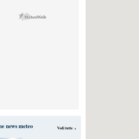
me news meteo
›
Vedi tutte