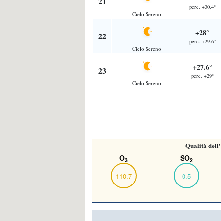
21
perc. +30.4°
Cielo Sereno
+28°
22
perc. +29.6°
Cielo Sereno
+27.6°
23
perc. +29°
Cielo Sereno
Qualità dell
O
SO
3
2
110.7
0.5