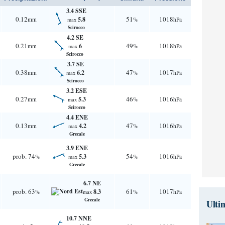
3.4 SSE
0.12
51
1018
5.8
mm
%
hPa
max
Scirocco
4.2 SE
0.21
49
1018
6
mm
%
hPa
max
Scirocco
3.7 SE
0.38
47
1017
6.2
mm
%
hPa
max
Scirocco
3.2 ESE
0.27
46
1016
5.3
mm
%
hPa
max
Scirocco
4.4 ENE
0.13
47
1016
4.2
mm
%
hPa
max
Grecale
3.9 ENE
prob. 74
54
1016
5.3
%
%
hPa
max
Grecale
6.7 NE
prob. 63
61
1017
8.3
%
%
hPa
max
Grecale
Ulti
10.7 NNE