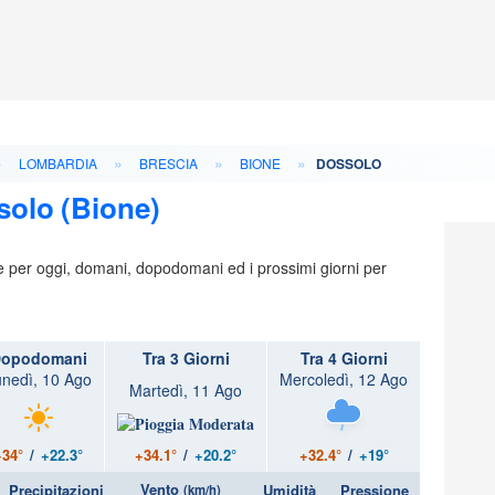
»
»
»
»
LOMBARDIA
BRESCIA
BIONE
DOSSOLO
solo (Bione)
ie per oggi, domani, dopodomani ed i prossimi giorni per
opodomani
Tra 3 Giorni
Tra 4 Giorni
nedì, 10 Ago
Mercoledì, 12 Ago
Martedì, 11 Ago
+34.1°
/
+20.2°
+34°
/
+22.3°
+32.4°
/
+19°
Vento
Precipitazioni
Umidità
Pressione
(km/h)