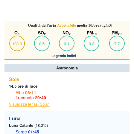
Qualità dell'aria
Accettabile
media 10/ore
(μg/m3)
O
SO
NO
PM
PM
3
2
2
10
2.5
108.9
0.6
3.1
9.3
7.7
Legenda indici
Astronomia
Sole
14,5 ore di luce
Alba
06:11
Tramonto
20:40
Visualizza le fasi Solari
Luna
Luna Calante
(18.2%)
Sorge
01:45