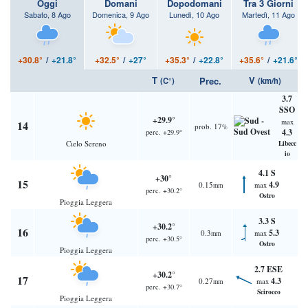
Oggi
Domani
Dopodomani
Tra 3 Giorni
Sabato, 8 Ago
Domenica, 9 Ago
Lunedì, 10 Ago
Martedì, 11 Ago
+30.8°
/
+21.8°
+32.5°
/
+27°
+35.3°
/
+22.8°
+35.6°
/
+21.6°
T
V
Prec.
(C°)
(km/h)
3.7
SSO
+29.9°
max
14
prob. 17
%
4.3
perc. +29.9°
Cielo Sereno
Libecc
io
4.1 S
+30°
15
4.9
0.15
max
mm
perc. +30.2°
Ostro
Pioggia Leggera
3.3 S
+30.2°
16
5.3
0.3
max
mm
perc. +30.5°
Ostro
Pioggia Leggera
2.7 ESE
+30.2°
17
4.3
0.27
max
mm
perc. +30.7°
Scirocco
Pioggia Leggera