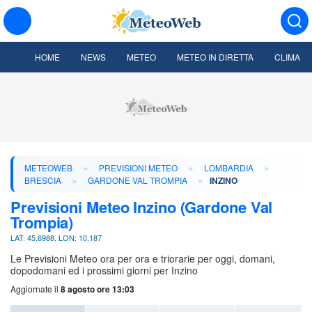
HOME
NEWS
METEO
METEO IN DIRETTA
CLIMA
»
»
»
METEOWEB
PREVISIONI METEO
LOMBARDIA
»
»
BRESCIA
GARDONE VAL TROMPIA
INZINO
Previsioni Meteo Inzino (Gardone Val
Trompia)
LAT: 45.6988, LON: 10.187
Le Previsioni Meteo ora per ora e triorarie per oggi, domani,
dopodomani ed i prossimi giorni per Inzino
Aggiornate il
8 agosto ore 13:03