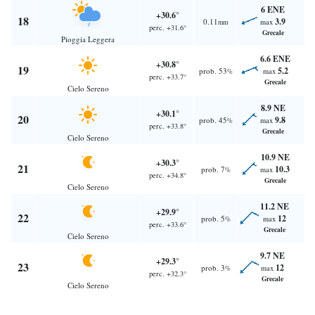
6 ENE
+30.6°
18
3.9
0.11
max
mm
perc. +31.6°
Grecale
Pioggia Leggera
6.6 ENE
+30.8°
19
5.2
prob. 53
max
%
perc. +33.7°
Grecale
Cielo Sereno
8.9 NE
+30.1°
20
9.8
prob. 45
max
%
perc. +33.8°
Grecale
Cielo Sereno
10.9 NE
+30.3°
21
10.3
prob. 7
max
%
perc. +34.8°
Grecale
Cielo Sereno
11.2 NE
+29.9°
22
12
prob. 5
max
%
perc. +33.6°
Grecale
Cielo Sereno
9.7 NE
+29.3°
23
12
prob. 3
max
%
perc. +32.3°
Grecale
Cielo Sereno