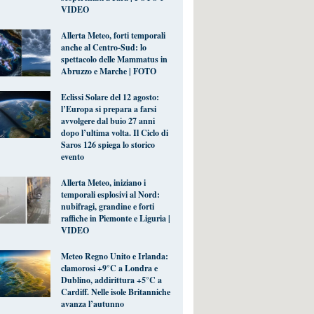
VIDEO
Allerta Meteo, forti temporali
anche al Centro-Sud: lo
spettacolo delle Mammatus in
Abruzzo e Marche | FOTO
Eclissi Solare del 12 agosto:
l’Europa si prepara a farsi
avvolgere dal buio 27 anni
dopo l’ultima volta. Il Ciclo di
Saros 126 spiega lo storico
evento
Allerta Meteo, iniziano i
temporali esplosivi al Nord:
nubifragi, grandine e forti
raffiche in Piemonte e Liguria |
VIDEO
Meteo Regno Unito e Irlanda:
clamorosi +9°C a Londra e
Dublino, addirittura +5°C a
Cardiff. Nelle isole Britanniche
avanza l’autunno