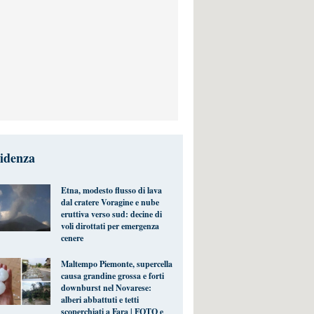
videnza
Etna, modesto flusso di lava
dal cratere Voragine e nube
eruttiva verso sud: decine di
voli dirottati per emergenza
cenere
Maltempo Piemonte, supercella
causa grandine grossa e forti
downburst nel Novarese:
alberi abbattuti e tetti
scoperchiati a Fara | FOTO e