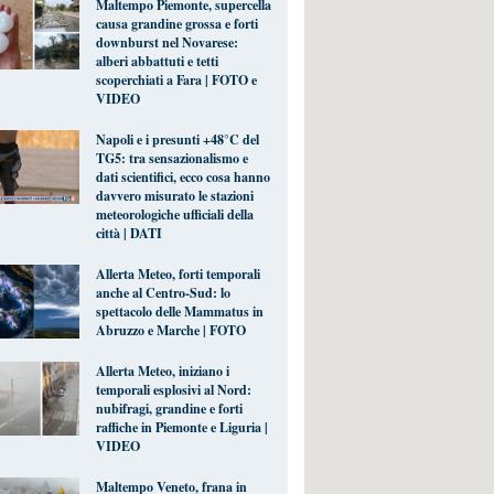
Maltempo Piemonte, supercella
causa grandine grossa e forti
downburst nel Novarese:
alberi abbattuti e tetti
scoperchiati a Fara | FOTO e
VIDEO
Napoli e i presunti +48°C del
TG5: tra sensazionalismo e
dati scientifici, ecco cosa hanno
davvero misurato le stazioni
meteorologiche ufficiali della
città | DATI
Allerta Meteo, forti temporali
anche al Centro-Sud: lo
spettacolo delle Mammatus in
Abruzzo e Marche | FOTO
Allerta Meteo, iniziano i
temporali esplosivi al Nord:
nubifragi, grandine e forti
raffiche in Piemonte e Liguria |
VIDEO
Maltempo Veneto, frana in