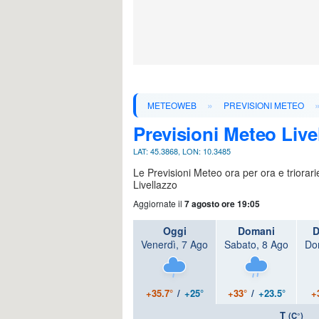
»
METEOWEB
PREVISIONI METEO
Previsioni Meteo Live
LAT: 45.3868, LON: 10.3485
Le Previsioni Meteo ora per ora e triorar
Livellazzo
Aggiornate il
7 agosto ore 19:05
Oggi
Domani
D
Venerdì, 7 Ago
Sabato, 8 Ago
Do
+35.7°
/
+25°
+33°
/
+23.5°
+
T
(C°)