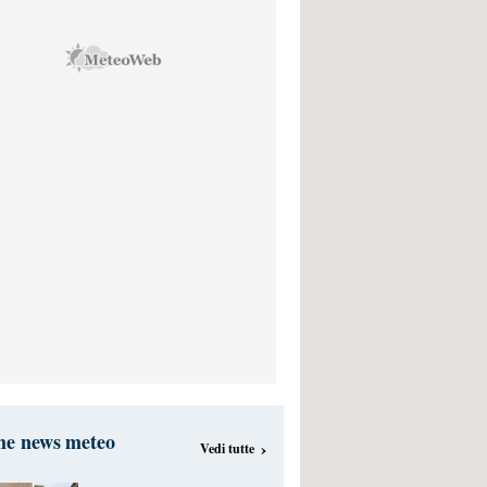
me news meteo
›
Vedi tutte