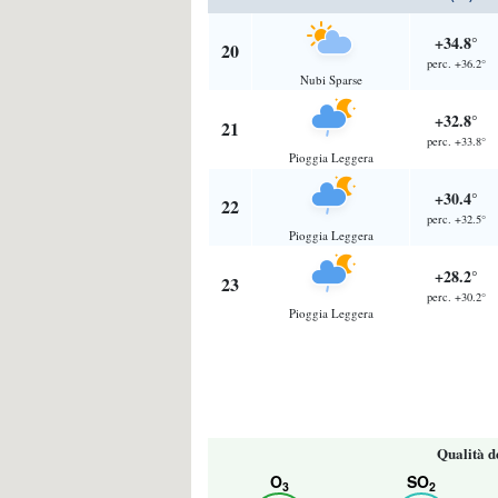
+34.8°
20
perc. +36.2°
Nubi Sparse
+32.8°
21
perc. +33.8°
Pioggia Leggera
+30.4°
22
perc. +32.5°
Pioggia Leggera
+28.2°
23
perc. +30.2°
Pioggia Leggera
Qualità d
O
SO
3
2