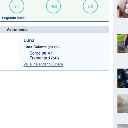
5.4
16.9
9.6
Legenda indici
Astronomia
Luna
Luna Calante
(28.2%)
Sorge
00:47
Tramonta
17:43
Vai al calendario Lunare