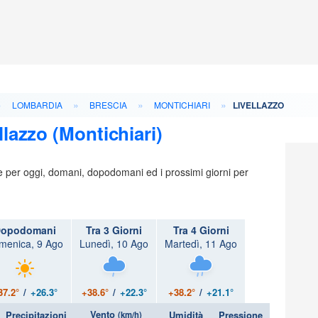
»
»
»
»
LOMBARDIA
BRESCIA
MONTICHIARI
LIVELLAZZO
llazzo (Montichiari)
ie per oggi, domani, dopodomani ed i prossimi giorni per
opodomani
Tra 3 Giorni
Tra 4 Giorni
menica, 9 Ago
Lunedì, 10 Ago
Martedì, 11 Ago
37.2°
/
+26.3°
+38.6°
/
+22.3°
+38.2°
/
+21.1°
Vento
Precipitazioni
Umidità
Pressione
(km/h)