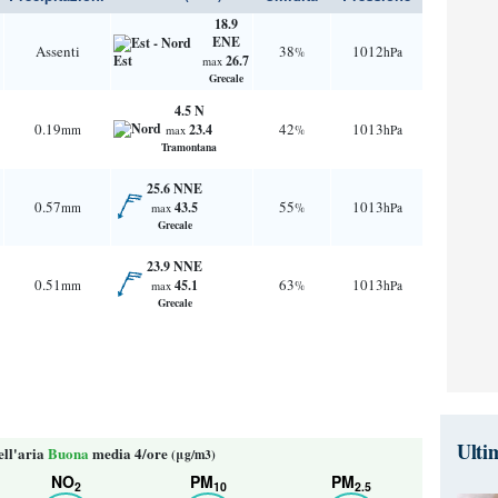
18.9
ENE
Assenti
38
1012
%
hPa
26.7
max
Grecale
4.5 N
0.19
42
1013
23.4
mm
%
hPa
max
Tramontana
25.6 NNE
0.57
55
1013
43.5
mm
%
hPa
max
Grecale
23.9 NNE
0.51
63
1013
45.1
mm
%
hPa
max
Grecale
Ulti
ell'aria
Buona
media 4/ore
(μg/m3)
NO
PM
PM
2
10
2.5