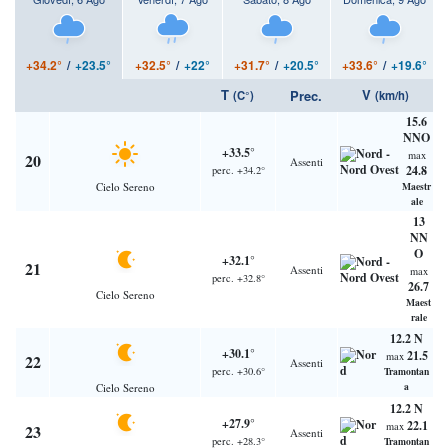
+34.2°
/
+23.5°
+32.5°
/
+22°
+31.7°
/
+20.5°
+33.6°
/
+19.6°
T
V
Prec.
(C°)
(km/h)
15.6
NNO
+33.5°
max
20
Assenti
24.8
perc. +34.2°
Cielo Sereno
Maestr
ale
13
NN
O
+32.1°
21
Assenti
max
perc. +32.8°
26.7
Cielo Sereno
Maest
rale
12.2 N
+30.1°
21.5
max
22
Assenti
perc. +30.6°
Tramontan
a
Cielo Sereno
12.2 N
+27.9°
22.1
max
23
Assenti
perc. +28.3°
Tramontan