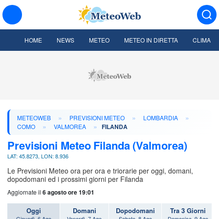
HOME
NEWS
METEO
METEO IN DIRETTA
CLIMA
»
»
»
METEOWEB
PREVISIONI METEO
LOMBARDIA
»
»
COMO
VALMOREA
FILANDA
Previsioni Meteo Filanda (Valmorea)
LAT: 45.8273, LON: 8.936
Le Previsioni Meteo ora per ora e triorarie per oggi, domani,
dopodomani ed i prossimi giorni per Filanda
Aggiornate il
6 agosto ore 19:01
Oggi
Domani
Dopodomani
Tra 3 Giorni
Giovedì, 6 Ago
Venerdì, 7 Ago
Sabato, 8 Ago
Domenica, 9 Ago