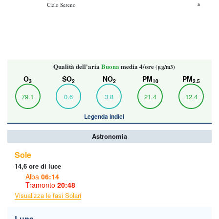
a
Cielo Sereno
Qualità dell'aria
Buona
media 4/ore
(μg/m3)
O
SO
NO
PM
PM
3
2
2
10
2.5
79.1
0.6
3.8
21.4
12.4
Legenda indici
Astronomia
Sole
14,6 ore di luce
Alba
06:14
Tramonto
20:48
Visualizza le fasi Solari
Luna