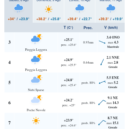
+34°
/
+23.9°
+38.2°
/
+25.8°
+39.4°
/
+22.7°
+39.3°
/
+19.9°
T
V
Prec.
(C°)
(km/h)
3.4 ONO
+25.1°
3
4.3
0.93
max
mm
perc. +25.6°
Maestrale
Pioggia Leggera
2.1 NNE
+24.9°
4
2.8
0.64
max
mm
perc. +25.5°
Grecale
Pioggia Leggera
5.5 ENE
+24.8°
5
5.2
prob. 80
max
%
perc. +25.4°
Grecale
Nubi Sparse
9.1 NE
+24.2°
6
14.3
prob. 80
max
%
perc. +25°
Grecale
Poche Nuvole
8.7 NE
+23.9°
7
15.1
prob. 80
max
%
perc. +24.6°
Grecale