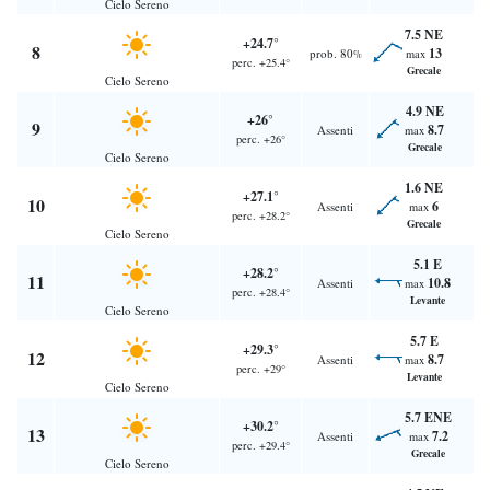
Cielo Sereno
7.5 NE
+24.7°
8
13
prob. 80
max
%
perc. +25.4°
Grecale
Cielo Sereno
4.9 NE
+26°
9
8.7
Assenti
max
perc. +26°
Grecale
Cielo Sereno
1.6 NE
+27.1°
10
6
Assenti
max
perc. +28.2°
Grecale
Cielo Sereno
5.1 E
+28.2°
11
10.8
Assenti
max
perc. +28.4°
Levante
Cielo Sereno
5.7 E
+29.3°
12
8.7
Assenti
max
perc. +29°
Levante
Cielo Sereno
5.7 ENE
+30.2°
13
7.2
Assenti
max
perc. +29.4°
Grecale
Cielo Sereno