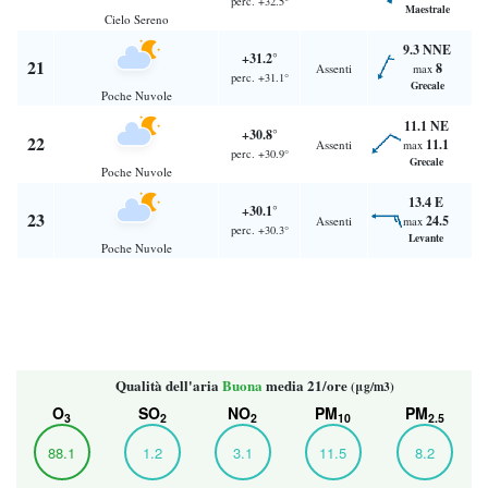
perc. +32.5°
Maestrale
Cielo Sereno
9.3 NNE
+31.2°
21
8
Assenti
max
perc. +31.1°
Grecale
Poche Nuvole
11.1 NE
+30.8°
22
11.1
Assenti
max
perc. +30.9°
Grecale
Poche Nuvole
13.4 E
+30.1°
23
24.5
Assenti
max
perc. +30.3°
Levante
Poche Nuvole
Qualità dell'aria
Buona
media 21/ore
(μg/m3)
O
SO
NO
PM
PM
3
2
2
10
2.5
88.1
1.2
3.1
11.5
8.2