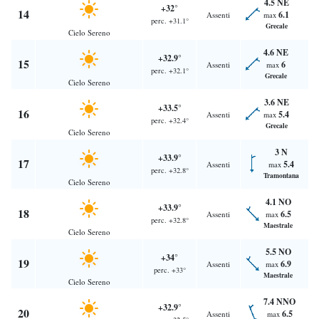
4.5 NE
+32°
14
6.1
Assenti
max
perc. +31.1°
Grecale
Cielo Sereno
4.6 NE
+32.9°
15
6
Assenti
max
perc. +32.1°
Grecale
Cielo Sereno
3.6 NE
+33.5°
16
5.4
Assenti
max
perc. +32.4°
Grecale
Cielo Sereno
3 N
+33.9°
17
5.4
Assenti
max
perc. +32.8°
Tramontana
Cielo Sereno
4.1 NO
+33.9°
18
6.5
Assenti
max
perc. +32.8°
Maestrale
Cielo Sereno
5.5 NO
+34°
19
6.9
Assenti
max
perc. +33°
Maestrale
Cielo Sereno
7.4 NNO
+32.9°
20
6.5
Assenti
max