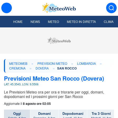
HOME
NEWS
METEO
METEO IN DIRETTA
CLIMA
»
»
»
METEOWEB
PREVISIONI METEO
LOMBARDIA
»
»
CREMONA
DOVERA
SAN ROCCO
Previsioni Meteo San Rocco (Dovera)
LAT: 45.3543, LON: 9.5506
Le Previsioni Meteo ora per ora e triorarie per oggi, domani,
dopodomani ed i prossimi giorni per San Rocco
Aggiornate il
8 agosto ore 02:05
Oggi
Domani
Dopodomani
Tra 3 Giorni
Sabato, 8 Ago
Domenica, 9 Ago
Lunedì, 10 Ago
Martedì, 11 Ago