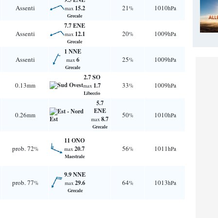
Assenti
21
1010
15.2
%
hPa
max
Grecale
7.7 ENE
Assenti
20
1009
12.1
%
hPa
max
Grecale
1 NNE
Assenti
25
1009
6
%
hPa
max
Grecale
2.7 SO
0.13
33
1009
1.7
mm
%
hPa
max
Libeccio
5.7
ENE
0.26
50
1010
mm
%
hPa
8.7
max
Grecale
11 ONO
prob. 72
56
1011
20.7
%
%
hPa
max
Maestrale
9.9 NNE
prob. 77
64
1013
29.6
%
%
hPa
max
Grecale