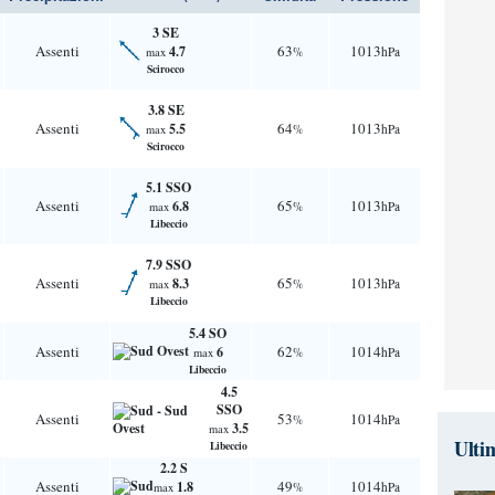
3 SE
Assenti
63
1013
4.7
%
hPa
max
Scirocco
3.8 SE
Assenti
64
1013
5.5
%
hPa
max
Scirocco
5.1 SSO
Assenti
65
1013
6.8
%
hPa
max
Libeccio
7.9 SSO
Assenti
65
1013
8.3
%
hPa
max
Libeccio
5.4 SO
Assenti
62
1014
6
%
hPa
max
Libeccio
4.5
SSO
Assenti
53
1014
%
hPa
3.5
max
Ulti
Libeccio
2.2 S
Assenti
49
1014
1.8
%
hPa
max