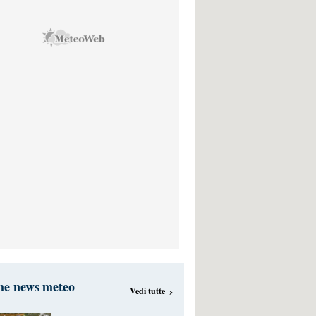
me news meteo
›
Vedi tutte