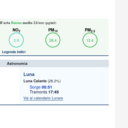
ll'aria
Buona
media 21/ore
(μg/m3)
NO
PM
PM
2
10
2.5
2.9
26.4
13.4
Legenda indici
Astronomia
Luna
Luna Calante
(28.2%)
Sorge
00:51
Tramonta
17:45
Vai al calendario Lunare