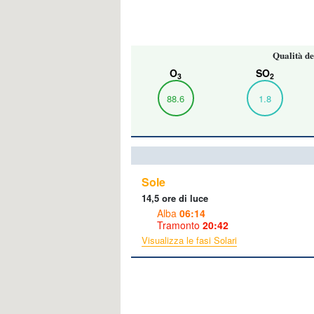
Qualità de
O
SO
3
2
88.6
1.8
Sole
14,5 ore di luce
Alba
06:14
Tramonto
20:42
Visualizza le fasi Solari