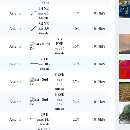
Ostro
5.4 NE
Assenti
44
1014
6.1
%
hPa
max
Grecale
8.8 NE
Assenti
40
1014
8.9
%
hPa
max
Grecale
9.3
ENE
Assenti
35
1014
%
hPa
10
max
Grecale
7.3 E
Assenti
31
1013
10.2
%
hPa
max
Levante
8 ESE
max
Assenti
27
1012
%
hPa
11.2
Scirocco
9 ESE
max
Assenti
24
1011
%
hPa
12.9
Scirocco
9.9 E
Assenti
22
1010
14.4
%
hPa
max
Levante
9.5 ENE