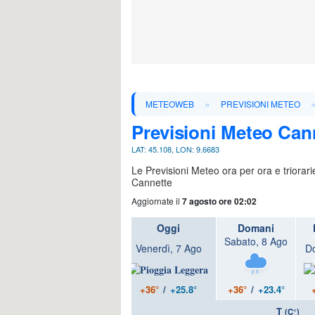
»
METEOWEB
PREVISIONI METEO
Previsioni Meteo Can
LAT: 45.108, LON: 9.6683
Le Previsioni Meteo ora per ora e triorar
Cannette
Aggiornate il
7 agosto ore 02:02
Oggi
Domani
Sabato, 8 Ago
Venerdì, 7 Ago
D
+36°
/
+25.8°
+36°
/
+23.4°
T
(C°)