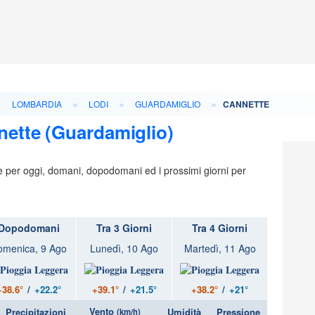
»
»
»
»
LOMBARDIA
LODI
GUARDAMIGLIO
CANNETTE
nette (Guardamiglio)
ie per oggi, domani, dopodomani ed i prossimi giorni per
Dopodomani
Tra 3 Giorni
Tra 4 Giorni
omenica, 9 Ago
Lunedì, 10 Ago
Martedì, 11 Ago
+38.6°
/
+22.2°
+39.1°
/
+21.5°
+38.2°
/
+21°
Vento
Precipitazioni
Umidità
Pressione
(km/h)