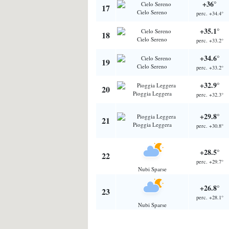
+36°
17
Cielo Sereno
perc. +34.4°
+35.1°
18
Cielo Sereno
perc. +33.2°
+34.6°
19
Cielo Sereno
perc. +33.2°
+32.9°
20
Pioggia Leggera
perc. +32.3°
+29.8°
21
Pioggia Leggera
perc. +30.8°
+28.5°
22
perc. +29.7°
Nubi Sparse
+26.8°
23
perc. +28.1°
Nubi Sparse