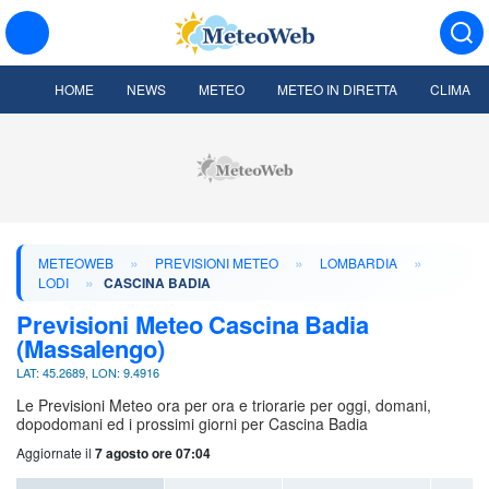
HOME
NEWS
METEO
METEO IN DIRETTA
CLIMA
»
»
»
METEOWEB
PREVISIONI METEO
LOMBARDIA
»
LODI
CASCINA BADIA
Previsioni Meteo Cascina Badia
(Massalengo)
LAT: 45.2689, LON: 9.4916
Le Previsioni Meteo ora per ora e triorarie per oggi, domani,
dopodomani ed i prossimi giorni per Cascina Badia
Aggiornate il
7 agosto ore 07:04