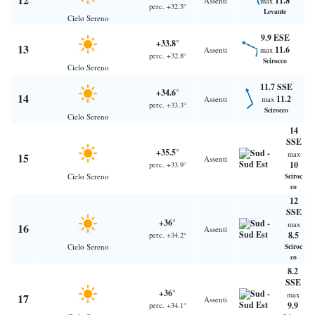
11.8
Assenti
max
perc. +32.5°
Levante
Cielo Sereno
9.9 ESE
+33.8°
13
11.6
Assenti
max
perc. +32.8°
Scirocco
Cielo Sereno
11.7 SSE
+34.6°
14
11.2
Assenti
max
perc. +33.3°
Scirocco
Cielo Sereno
14
SSE
+35.5°
max
15
Assenti
10
perc. +33.9°
Cielo Sereno
Sciroc
co
12
SSE
+36°
max
16
Assenti
8.5
perc. +34.2°
Cielo Sereno
Sciroc
co
8.2
SSE
+36°
max
17
Assenti
9.9
perc. +34.1°