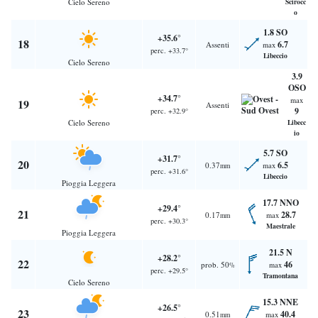
Cielo Sereno
Scirocc
o
1.8 SO
+35.6°
18
6.7
Assenti
max
perc. +33.7°
Libeccio
Cielo Sereno
3.9
OSO
+34.7°
max
19
Assenti
9
perc. +32.9°
Cielo Sereno
Libecc
io
5.7 SO
+31.7°
20
6.5
0.37
max
mm
perc. +31.6°
Libeccio
Pioggia Leggera
17.7 NNO
+29.4°
21
28.7
0.17
max
mm
perc. +30.3°
Maestrale
Pioggia Leggera
21.5 N
+28.2°
22
46
prob. 50
max
%
perc. +29.5°
Tramontana
Cielo Sereno
15.3 NNE
+26.5°
23
40.4
0.51
max
mm