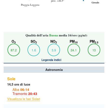
perc. +26.5°
Grecale
Pioggia Leggera
Qualità dell'aria
Buona
media 16/ore
(μg/m3)
O
SO
NO
PM
PM
3
2
2
10
2.5
87.2
1.6
3.9
24.1
13
Legenda indici
Astronomia
Sole
14,5 ore di luce
Alba
06:14
Tramonto
20:43
Visualizza le fasi Solari