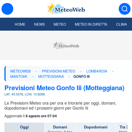
HOME
NEWS
METEO
METEO IN DIRETTA
CLIMA
»
»
»
METEOWEB
PREVISIONI METEO
LOMBARDIA
»
»
MANTOVA
MOTTEGGIANA
GONFO III
Previsioni Meteo Gonfo Iii (Motteggiana)
LAT: 45.0378, LON: 10.8296
Le Previsioni Meteo ora per ora e triorarie per oggi, domani,
dopodomani ed i prossimi giorni per Gonfo Iii
Aggiornate il
8 agosto ore 07:04
Oggi
Domani
Dopodomani
Tra 3 
Domenica, 9 Ago
Martedì,