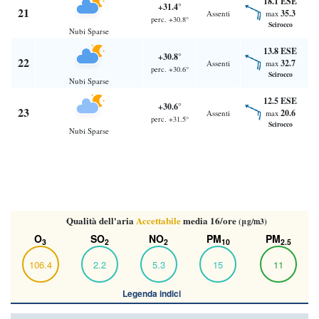
18.1 ESE
+31.4°
21
35.3
Assenti
max
perc. +30.8°
Scirocco
Nubi Sparse
13.8 ESE
+30.8°
22
32.7
Assenti
max
perc. +30.6°
Scirocco
Nubi Sparse
12.5 ESE
+30.6°
23
20.6
Assenti
max
perc. +31.5°
Scirocco
Nubi Sparse
Qualità dell'aria
Accettabile
media 16/ore
(μg/m3)
O
SO
NO
PM
PM
3
2
2
10
2.5
106.4
2.2
5.3
15
11
Legenda indici