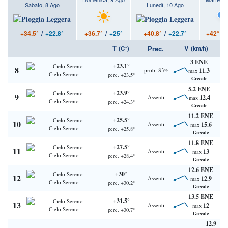
Sabato, 8 Ago
Lunedì, 10 Ago
+34.5°
/
+22.8°
+40.8°
/
+22.7°
+36.7°
/
+25°
+42°
/
T
V
Prec.
(C°)
(km/h)
3 ENE
+23.1°
8
prob. 83
11.3
%
max
Cielo Sereno
perc. +23.5°
Grecale
5.2 ENE
+23.9°
9
Assenti
12.4
max
Cielo Sereno
perc. +24.3°
Grecale
11.2 ENE
+25.5°
10
Assenti
15.6
max
Cielo Sereno
perc. +25.8°
Grecale
11.8 ENE
+27.5°
11
Assenti
13
max
Cielo Sereno
perc. +28.4°
Grecale
12.6 ENE
+30°
12
Assenti
12.9
max
Cielo Sereno
perc. +30.2°
Grecale
13.5 ENE
+31.5°
13
Assenti
12
max
Cielo Sereno
perc. +30.7°
Grecale
12.9