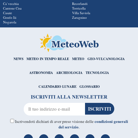
Ca`vecchia
Recorlandi
Cantone Cisa
Torricella
Casate
Villa Saviola
Gonfo Iii
Zaragnino
Nogarola
NEWS
METEO IN TEMPO REALE
METEO
GEO-VULCANOLOGIA
ASTRONOMIA
ARCHEOLOGIA
TECNOLOGIA
CALENDARIO LUNARE
GLOSSARIO
ISCRIVITI ALLA NEWSLETTER
condizioni generali
Iscrivendoti dichiari di aver preso visione delle
del servizio
.