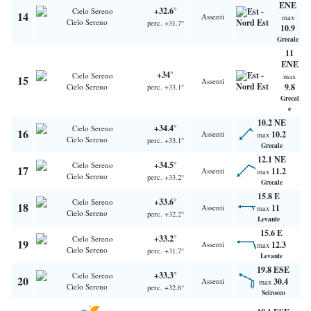
ENE
+32.6°
14
Assenti
max
Cielo Sereno
perc. +31.7°
10.9
Grecale
11
ENE
+34°
max
15
Assenti
Cielo Sereno
9.8
perc. +33.1°
Grecal
e
10.2 NE
+34.4°
16
Assenti
10.2
max
Cielo Sereno
perc. +33.1°
Grecale
12.1 NE
+34.5°
17
Assenti
11.2
max
Cielo Sereno
perc. +33.2°
Grecale
15.8 E
+33.6°
18
Assenti
11
max
Cielo Sereno
perc. +32.2°
Levante
15.6 E
+33.2°
19
Assenti
12.3
max
Cielo Sereno
perc. +31.7°
Levante
19.8 ESE
+33.3°
20
Assenti
30.4
max
Cielo Sereno
perc. +32.6°
Scirocco