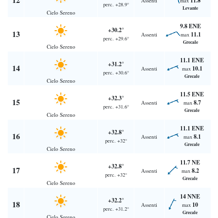
11.8
Assenti
max
perc. +28.9°
Levante
Cielo Sereno
9.8 ENE
+30.2°
13
11.1
Assenti
max
perc. +29.6°
Grecale
Cielo Sereno
11.1 ENE
+31.2°
14
10.1
Assenti
max
perc. +30.6°
Grecale
Cielo Sereno
11.5 ENE
+32.3°
15
8.7
Assenti
max
perc. +31.6°
Grecale
Cielo Sereno
11.1 ENE
+32.8°
16
8.1
Assenti
max
perc. +32°
Grecale
Cielo Sereno
11.7 NE
+32.8°
17
8.2
Assenti
max
perc. +32°
Grecale
Cielo Sereno
14 NNE
+32.2°
18
10
Assenti
max
perc. +31.2°
Grecale
Cielo Sereno