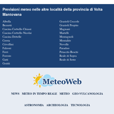
Previsioni meteo nelle altre località della provincia di Volta
Mantovana
Albella
Grazioli Coccole
Bezzetti
Grazioli Propito
Cascina Corbello Chiassi
Magnani
Cascina Corbello Nicolai
Martelli
Cascina Dobelle
Montagnoli
Cereta
Montaldo
Crivellini
Novelle
Falzoni
Paradiso
Ferri
Petacchi-Boschi
Foresto
Reale di Sopra
Gatti
Reale di Sotto
Goddi
NEWS
METEO IN TEMPO REALE
METEO
GEO-VULCANOLOGIA
ASTRONOMIA
ARCHEOLOGIA
TECNOLOGIA