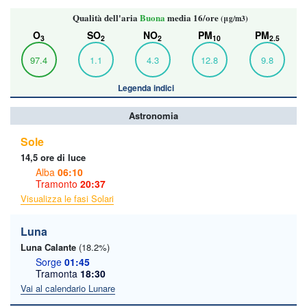
Qualità dell'aria
Buona
media 16/ore
(μg/m3)
O
SO
NO
PM
PM
3
2
2
10
2.5
97.4
1.1
4.3
12.8
9.8
Legenda indici
Astronomia
Sole
14,5 ore di luce
Alba
06:10
Tramonto
20:37
Visualizza le fasi Solari
Luna
Luna Calante
(18.2%)
Sorge
01:45
Tramonta
18:30
Vai al calendario Lunare