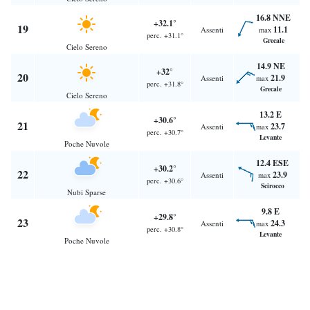
16.8 NNE
+32.1°
19
11.1
Assenti
max
perc. +31.1°
Grecale
Cielo Sereno
14.9 NE
+32°
20
21.9
Assenti
max
perc. +31.8°
Grecale
Cielo Sereno
13.2 E
+30.6°
21
23.7
Assenti
max
perc. +30.7°
Levante
Poche Nuvole
12.4 ESE
+30.2°
22
23.9
Assenti
max
perc. +30.6°
Scirocco
Nubi Sparse
9.8 E
+29.8°
23
24.3
Assenti
max
perc. +30.8°
Levante
Poche Nuvole