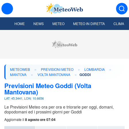
HOME
NEWS
METEO
METEO IN DIRETTA
CLIMA
»
»
»
METEOWEB
PREVISIONI METEO
LOMBARDIA
»
»
MANTOVA
VOLTA MANTOVANA
GODDI
Previsioni Meteo Goddi (Volta
Mantovana)
LAT: 45.3441, LON: 10.6656
Le Previsioni Meteo ora per ora e triorarie per oggi, domani,
dopodomani ed i prossimi giorni per Goddi
Aggiornate il
8 agosto ore 07:04