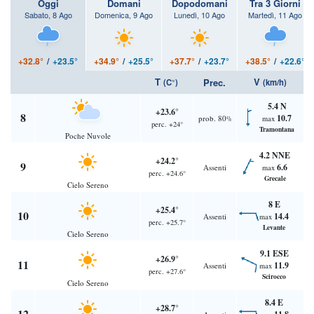
Oggi
Domani
Dopodomani
Tra 3 Giorni
Sabato, 8 Ago
Domenica, 9 Ago
Lunedì, 10 Ago
Martedì, 11 Ago
+32.8°
/
+23.5°
+34.9°
/
+25.5°
+37.7°
/
+23.7°
+38.5°
/
+22.6°
T
V
Prec.
(C°)
(km/h)
5.4 N
+23.6°
8
10.7
prob. 80
max
%
perc. +24°
Tramontana
Poche Nuvole
4.2 NNE
+24.2°
9
6.6
Assenti
max
perc. +24.6°
Grecale
Cielo Sereno
8 E
+25.4°
10
14.4
Assenti
max
perc. +25.7°
Levante
Cielo Sereno
9.1 ESE
+26.9°
11
11.9
Assenti
max
perc. +27.6°
Scirocco
Cielo Sereno
8.4 E
+28.7°
12