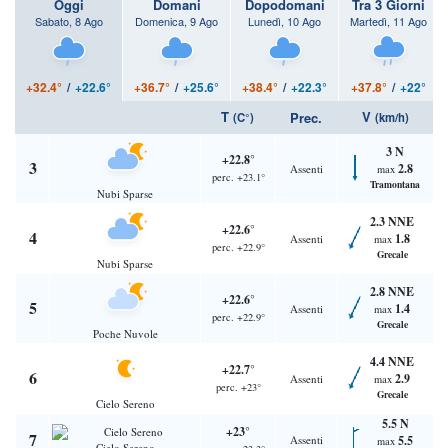
Oggi
Domani
Dopodomani
Tra 3 Giorni
Sabato, 8 Ago
Domenica, 9 Ago
Lunedì, 10 Ago
Martedì, 11 Ago
+32.4°
/
+22.6°
+36.7°
/
+25.6°
+38.4°
/
+22.3°
+37.8°
/
+22°
T
V
Prec.
(C°)
(km/h)
3 N
+22.8°
3
2.8
Assenti
max
perc. +23.1°
Tramontana
Nubi Sparse
2.3 NNE
+22.6°
4
1.8
Assenti
max
perc. +22.9°
Grecale
Nubi Sparse
2.8 NNE
+22.6°
5
1.4
Assenti
max
perc. +22.9°
Grecale
Poche Nuvole
4.4 NNE
+22.7°
6
2.9
Assenti
max
perc. +23°
Grecale
Cielo Sereno
5.5 N
+23°
7
Assenti
5.5
max
Cielo Sereno