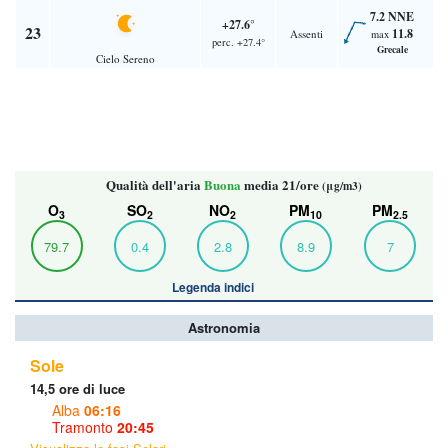
7.2 NNE
+27.6°
23
11.8
Assenti
max
perc. +27.4°
Grecale
Cielo Sereno
Qualità dell'aria
Buona
media 21/ore
(μg/m3)
O
SO
NO
PM
PM
3
2
2
10
2.5
79.7
0.4
2.8
8.9
7
Legenda indici
Astronomia
Sole
14,5 ore di luce
Alba
06:16
Tramonto
20:45