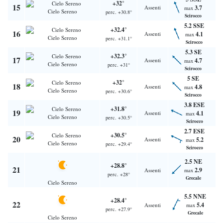
+32°
15
Assenti
3.7
max
Cielo Sereno
perc. +30.8°
Scirocco
5.2 SSE
+32.4°
16
Assenti
4.1
max
Cielo Sereno
perc. +31.1°
Scirocco
5.3 SE
+32.3°
17
Assenti
4.7
max
Cielo Sereno
perc. +31°
Scirocco
5 SE
+32°
18
Assenti
4.8
max
Cielo Sereno
perc. +30.6°
Scirocco
3.8 ESE
+31.8°
19
Assenti
4.1
max
Cielo Sereno
perc. +30.5°
Scirocco
2.7 ESE
+30.5°
20
Assenti
5.2
max
Cielo Sereno
perc. +29.4°
Scirocco
2.5 NE
+28.8°
21
2.9
Assenti
max
perc. +28°
Grecale
Cielo Sereno
5.5 NNE
+28.4°
22
5.4
Assenti
max
perc. +27.9°
Grecale
Cielo Sereno