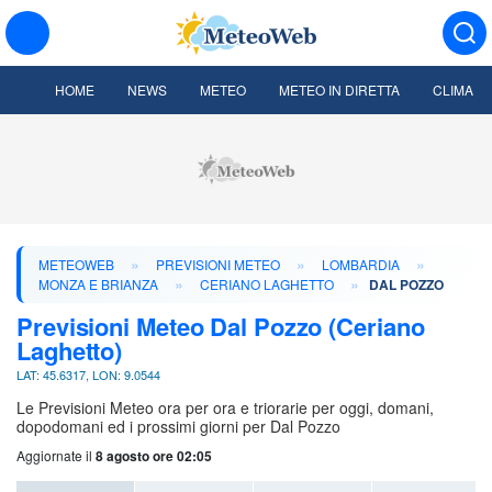
HOME
NEWS
METEO
METEO IN DIRETTA
CLIMA
»
»
»
METEOWEB
PREVISIONI METEO
LOMBARDIA
»
»
MONZA E BRIANZA
CERIANO LAGHETTO
DAL POZZO
Previsioni Meteo Dal Pozzo (Ceriano
Laghetto)
LAT: 45.6317, LON: 9.0544
Le Previsioni Meteo ora per ora e triorarie per oggi, domani,
dopodomani ed i prossimi giorni per Dal Pozzo
Aggiornate il
8 agosto ore 02:05