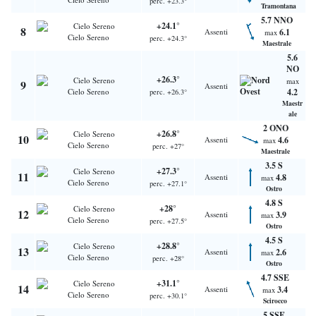
perc. +23.3°
Tramontana
5.7 NNO
+24.1°
8
Assenti
6.1
max
Cielo Sereno
perc. +24.3°
Maestrale
5.6
NO
+26.3°
max
9
Assenti
Cielo Sereno
4.2
perc. +26.3°
Maestr
ale
2 ONO
+26.8°
10
Assenti
4.6
max
Cielo Sereno
perc. +27°
Maestrale
3.5 S
+27.3°
11
Assenti
4.8
max
Cielo Sereno
perc. +27.1°
Ostro
4.8 S
+28°
12
Assenti
3.9
max
Cielo Sereno
perc. +27.5°
Ostro
4.5 S
+28.8°
13
Assenti
2.6
max
Cielo Sereno
perc. +28°
Ostro
4.7 SSE
+31.1°
14
Assenti
3.4
max
Cielo Sereno
perc. +30.1°
Scirocco
5 SSE