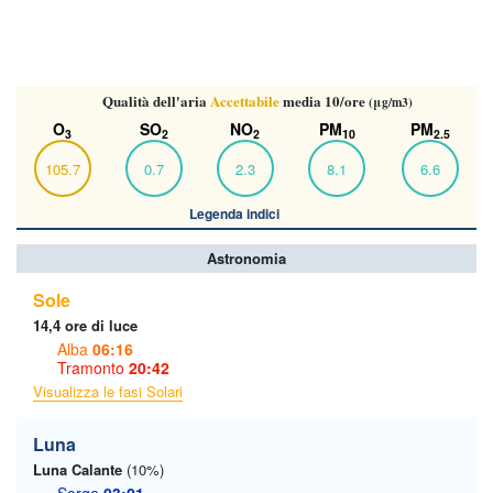
Qualità dell'aria
Accettabile
media 10/ore
(μg/m3)
O
SO
NO
PM
PM
3
2
2
10
2.5
105.7
0.7
2.3
8.1
6.6
Legenda indici
Astronomia
Sole
14,4 ore di luce
Alba
06:16
Tramonto
20:42
Visualizza le fasi Solari
Luna
Luna Calante
(10%)