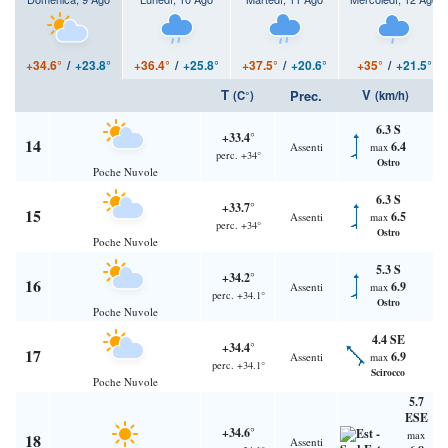
+34.6°
/
+23.8°
+36.4°
/
+25.8°
+37.5°
/
+20.6°
+35°
/
+21.5°
T
V
Prec.
(C°)
(km/h)
6.3 S
+33.4°
14
6.4
Assenti
max
perc. +34°
Ostro
Poche Nuvole
6.3 S
+33.7°
15
6.5
Assenti
max
perc. +34°
Ostro
Poche Nuvole
5.3 S
+34.2°
16
6.9
Assenti
max
perc. +34.1°
Ostro
Poche Nuvole
4.4 SE
+34.4°
17
6.9
Assenti
max
perc. +34.1°
Scirocco
Poche Nuvole
5.7
ESE
+34.6°
max
18
Assenti