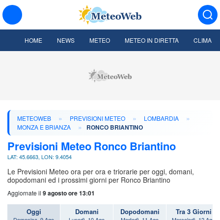
HOME
NEWS
METEO
METEO IN DIRETTA
CLIMA
»
»
»
METEOWEB
PREVISIONI METEO
LOMBARDIA
»
MONZA E BRIANZA
RONCO BRIANTINO
Previsioni Meteo Ronco Briantino
LAT: 45.6663, LON: 9.4054
Le Previsioni Meteo ora per ora e triorarie per oggi, domani,
dopodomani ed i prossimi giorni per Ronco Briantino
Aggiornate il
9 agosto ore 13:01
Oggi
Domani
Dopodomani
Tra 3 Giorni
Domenica, 9 Ago
Lunedì, 10 Ago
Martedì, 11 Ago
Mercoledì, 12 Ago