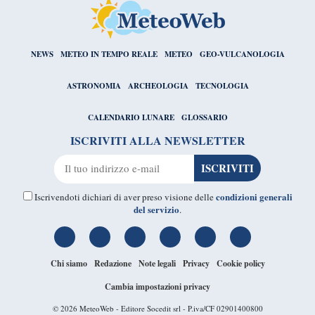
NEWS
METEO IN TEMPO REALE
METEO
GEO-VULCANOLOGIA
ASTRONOMIA
ARCHEOLOGIA
TECNOLOGIA
CALENDARIO LUNARE
GLOSSARIO
ISCRIVITI ALLA NEWSLETTER
condizioni generali
Iscrivendoti dichiari di aver preso visione delle
del servizio
.
Chi siamo
Redazione
Note legali
Privacy
Cookie policy
Cambia impostazioni privacy
© 2026
MeteoWeb
- Editore Socedit srl - P.iva/CF 02901400800