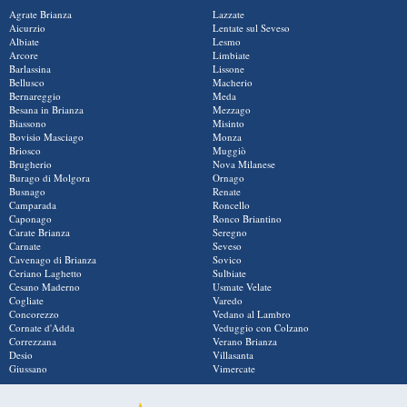
Agrate Brianza
Lazzate
Aicurzio
Lentate sul Seveso
Albiate
Lesmo
Arcore
Limbiate
Barlassina
Lissone
Bellusco
Macherio
Bernareggio
Meda
Besana in Brianza
Mezzago
Biassono
Misinto
Bovisio Masciago
Monza
Briosco
Muggiò
Brugherio
Nova Milanese
Burago di Molgora
Ornago
Busnago
Renate
Camparada
Roncello
Caponago
Ronco Briantino
Carate Brianza
Seregno
Carnate
Seveso
Cavenago di Brianza
Sovico
Ceriano Laghetto
Sulbiate
Cesano Maderno
Usmate Velate
Cogliate
Varedo
Concorezzo
Vedano al Lambro
Cornate d'Adda
Veduggio con Colzano
Correzzana
Verano Brianza
Desio
Villasanta
Giussano
Vimercate