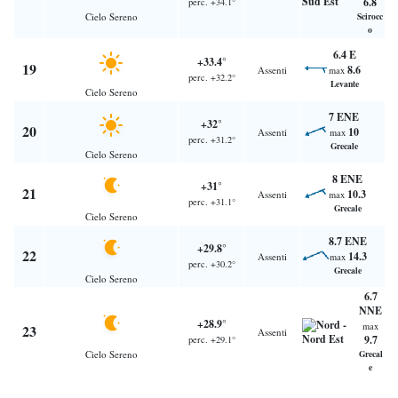
6.8
perc. +34.1°
Cielo Sereno
Scirocc
o
6.4 E
+33.4°
19
8.6
Assenti
max
perc. +32.2°
Levante
Cielo Sereno
7 ENE
+32°
20
10
Assenti
max
perc. +31.2°
Grecale
Cielo Sereno
8 ENE
+31°
21
10.3
Assenti
max
perc. +31.1°
Grecale
Cielo Sereno
8.7 ENE
+29.8°
22
14.3
Assenti
max
perc. +30.2°
Grecale
Cielo Sereno
6.7
NNE
+28.9°
max
23
Assenti
9.7
perc. +29.1°
Cielo Sereno
Grecal
e