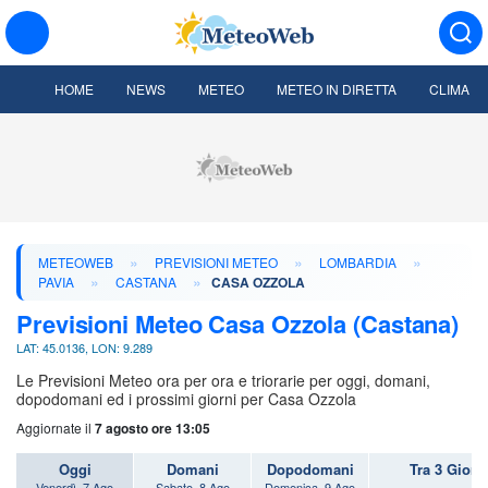
HOME
NEWS
METEO
METEO IN DIRETTA
CLIMA
»
»
»
METEOWEB
PREVISIONI METEO
LOMBARDIA
»
»
PAVIA
CASTANA
CASA OZZOLA
Previsioni Meteo Casa Ozzola (Castana)
LAT: 45.0136, LON: 9.289
Le Previsioni Meteo ora per ora e triorarie per oggi, domani,
dopodomani ed i prossimi giorni per Casa Ozzola
Aggiornate il
7 agosto ore 13:05
Oggi
Domani
Dopodomani
Tra 3 Giorn
Venerdì, 7 Ago
Sabato, 8 Ago
Domenica, 9 Ago