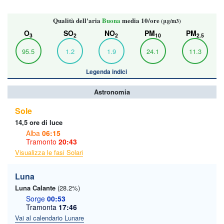
Qualità dell'aria
Buona
media 10/ore
(μg/m3)
O
SO
NO
PM
PM
3
2
2
10
2.5
95.5
1.2
1.9
24.1
11.3
Legenda indici
Astronomia
Sole
14,5 ore di luce
Alba
06:15
Tramonto
20:43
Visualizza le fasi Solari
Luna
Luna Calante
(28.2%)
Sorge
00:53
Tramonta
17:46
Vai al calendario Lunare