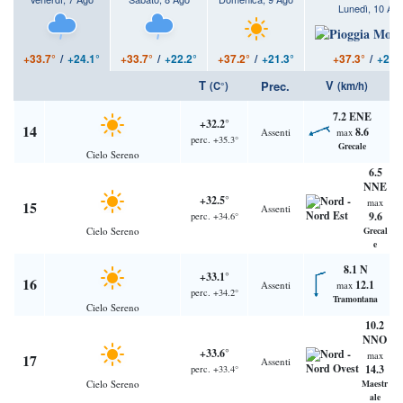
Lunedì, 10 Ag
+37.3°
/
+20.
+33.7°
/
+24.1°
+33.7°
/
+22.2°
+37.2°
/
+21.3°
T
V
Prec.
(C°)
(km/h)
7.2 ENE
+32.2°
14
8.6
Assenti
max
perc. +35.3°
Grecale
Cielo Sereno
6.5
NNE
+32.5°
max
15
Assenti
9.6
perc. +34.6°
Cielo Sereno
Grecal
e
8.1 N
+33.1°
16
12.1
Assenti
max
perc. +34.2°
Tramontana
Cielo Sereno
10.2
NNO
+33.6°
max
17
Assenti
14.3
perc. +33.4°
Cielo Sereno
Maestr
ale