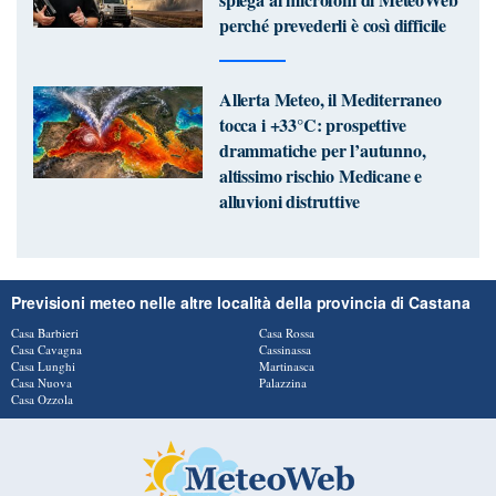
perché prevederli è così difficile
Allerta Meteo, il Mediterraneo
tocca i +33°C: prospettive
drammatiche per l’autunno,
altissimo rischio Medicane e
alluvioni distruttive
Previsioni meteo nelle altre località della provincia di Castana
Casa Barbieri
Casa Rossa
Casa Cavagna
Cassinassa
Casa Lunghi
Martinasca
Casa Nuova
Palazzina
Casa Ozzola