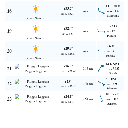
11.1 ONO
+33.7°
18
11.8
Assenti
max
perc. +32.7°
Maestrale
Cielo Sereno
13.3 O
+32.4°
19
12.1
Assenti
max
perc. +31°
Ponente
Cielo Sereno
6.6 O
+29.3°
20
9
Assenti
max
perc. +28.8°
Ponente
Cielo Sereno
14.6 NNE
+26.7°
21
0.13
30.5
mm
max
Pioggia Leggera
perc. +27.4°
Grecale
8.1 ESE
+25°
22
0.51
6.9
mm
max
Pioggia Leggera
perc. +25.4°
Scirocco
10.7 SSE
+24.1°
23
0.51
10.2
mm
max
Pioggia Leggera
perc. +24.7°
Scirocco