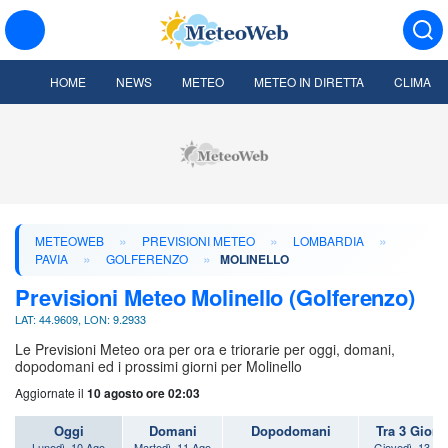
HOME
NEWS
METEO
METEO IN DIRETTA
CLIMA
»
»
»
METEOWEB
PREVISIONI METEO
LOMBARDIA
»
»
PAVIA
GOLFERENZO
MOLINELLO
Previsioni Meteo Molinello (Golferenzo)
LAT: 44.9609, LON: 9.2933
Le Previsioni Meteo ora per ora e triorarie per oggi, domani,
dopodomani ed i prossimi giorni per Molinello
Aggiornate il
10 agosto ore 02:03
Oggi
Domani
Dopodomani
Tra 3 Giorn
Lunedì, 10 Ago
Martedì, 11 Ago
Giovedì, 13 Ag