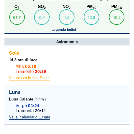
O
SO
NO
PM
PM
3
2
2
10
2.5
94.7
0.9
1.2
13.8
10.2
Legenda indici
Astronomia
Sole
14,3 ore di luce
Alba
06:19
Tramonto
20:39
Visualizza le fasi Solari
Luna
Luna Calante
(4.1%)
Sorge
04:24
Tramonta
20:11
Vai al calendario Lunare