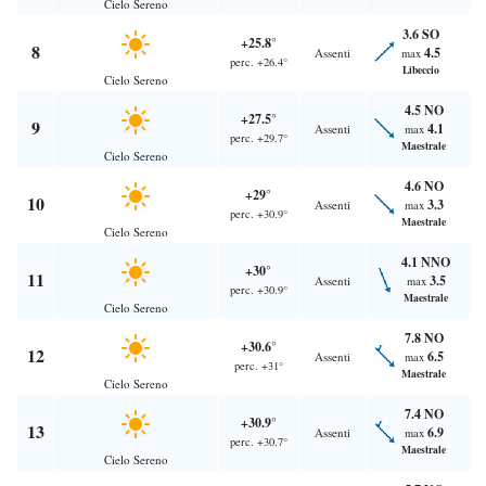
Cielo Sereno
3.6 SO
+25.8°
8
4.5
Assenti
max
perc. +26.4°
Libeccio
Cielo Sereno
4.5 NO
+27.5°
9
4.1
Assenti
max
perc. +29.7°
Maestrale
Cielo Sereno
4.6 NO
+29°
10
3.3
Assenti
max
perc. +30.9°
Maestrale
Cielo Sereno
4.1 NNO
+30°
11
3.5
Assenti
max
perc. +30.9°
Maestrale
Cielo Sereno
7.8 NO
+30.6°
12
6.5
Assenti
max
perc. +31°
Maestrale
Cielo Sereno
7.4 NO
+30.9°
13
6.9
Assenti
max
perc. +30.7°
Maestrale
Cielo Sereno