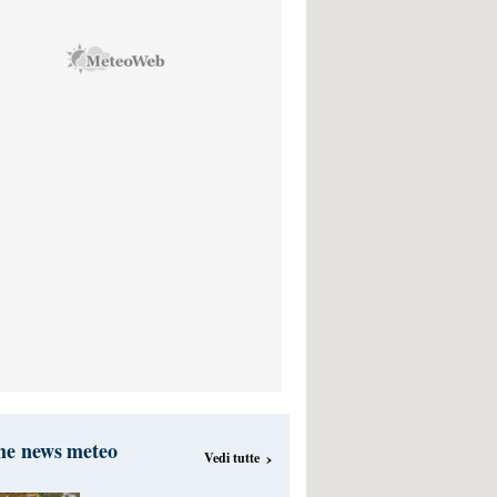
me news meteo
›
Vedi tutte