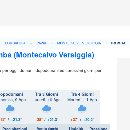
»
»
»
»
LOMBARDIA
PAVIA
MONTECALVO VERSIGGIA
TROMBA
mba (Montecalvo Versiggia)
ie per oggi, domani, dopodomani ed i prossimi giorni per
opodomani
Tra 3 Giorni
Tra 4 Giorni
menica, 9 Ago
Lunedì, 10 Ago
Martedì, 11 Ago
+37°
/
+21.3°
+38°
/
+21.3°
+37°
/
+20.2°
Vento
Precipitazioni
Umidità
Pressione
(km/h)