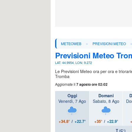
»
METEOWEB
PREVISIONI METEO
Previsioni Meteo Tro
LAT: 44.9954, LON: 9.272
Le Previsioni Meteo ora per ora e triorar
Tromba
Aggiornate il
7 agosto ore 02:02
Oggi
Domani
D
Venerdì, 7 Ago
Sabato, 8 Ago
Do
+34.8°
/
+22.7°
+35°
/
+22.9°
T
(C°)