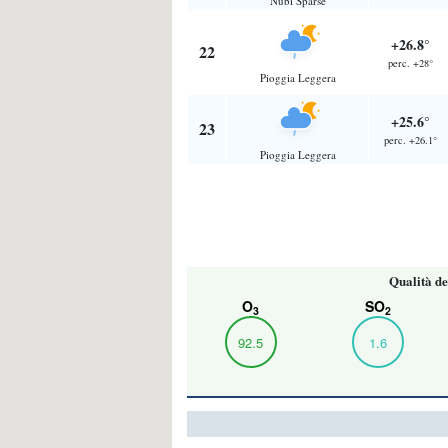
Nubi Sparse
+26.8°
22
perc. +28°
Pioggia Leggera
+25.6°
23
perc. +26.1°
Pioggia Leggera
Qualità de
O
SO
3
2
92.5
1.6