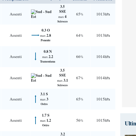
3.5
SSE
Assenti
65
1013
%
hPa
4
max
Scirocco
0.3 O
Assenti
64
1013
2.8
%
hPa
max
Ponente
0.8 N
Assenti
66
1014
2.2
%
hPa
max
Tramontana
3.5
SSE
Assenti
67
1014
%
hPa
3.1
max
Scirocco
3.1 S
Assenti
65
1015
3
%
hPa
max
Ostro
1.7 S
Assenti
56
1015
1.2
%
hPa
max
Ulti
Ostro
3.2