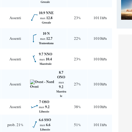
Grecale
10.9 NNE
Assenti
23
1011
12.8
%
hPa
max
Grecale
10 N
Assenti
22
1010
12.7
%
hPa
max
Tramontana
9.7 NNO
Assenti
23
1010
10.4
%
hPa
max
Maestrale
8.7
ONO
max
Assenti
27
1010
%
hPa
9.2
Maestra
le
7 OSO
Assenti
38
1010
9.2
%
hPa
max
Libeccio
6.6 SSO
prob. 21
51
1011
6.6
%
%
hPa
max
Libeccio