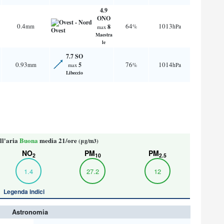
4.9
ONO
0.4
64
1013
mm
8
%
hPa
max
Maestra
le
7.7 SO
0.93
76
1014
5
mm
%
hPa
max
Libeccio
ll'aria
Buona
media 21/ore
(μg/m3)
NO
PM
PM
2
10
2.5
1.4
27.2
12
Legenda indici
Astronomia