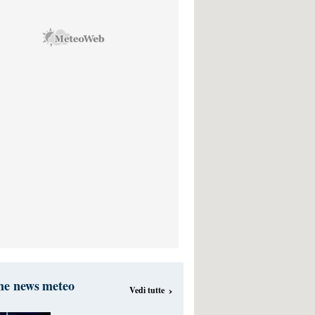
me news meteo
›
Vedi tutte