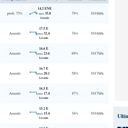
14.2 ENE
prob. 75
79
1016
35.8
%
%
hPa
max
Grecale
17.5 E
Assenti
76
1016
32.4
%
hPa
max
Levante
16.6 E
Assenti
69
1017
23.6
%
hPa
max
Levante
16.7 E
Assenti
58
1017
20.1
%
hPa
max
Levante
16.5 E
Assenti
47
1017
17.4
%
hPa
max
Levante
15.2 E
Assenti
36
1016
15.4
%
hPa
max
Ulti
Levante