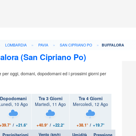
»
»
»
»
LOMBARDIA
PAVIA
SAN CIPRIANO PO
BUFFALORA
alora (San Cipriano Po)
ie per oggi, domani, dopodomani ed i prossimi giorni per
Dopodomani
Tra 3 Giorni
Tra 4 Giorni
Lunedì, 10 Ago
Martedì, 11 Ago
Mercoledì, 12 Ago
+39.7°
/
+21.6°
+40.9°
/
+22.2°
+38.1°
/
+19.7°
Vento
Precipitazioni
Umidità
Pressione
(km/h)