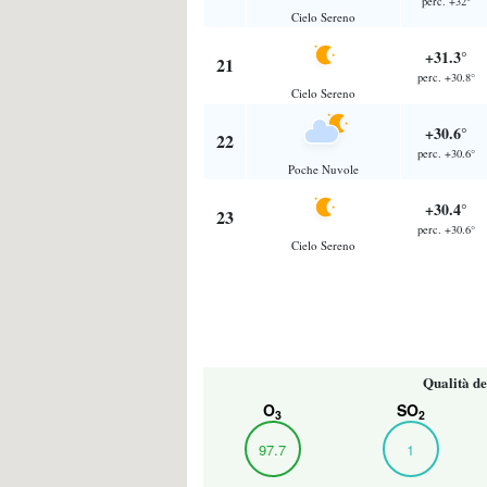
perc. +32°
Cielo Sereno
+31.3°
21
perc. +30.8°
Cielo Sereno
+30.6°
22
perc. +30.6°
Poche Nuvole
+30.4°
23
perc. +30.6°
Cielo Sereno
Qualità de
O
SO
3
2
97.7
1