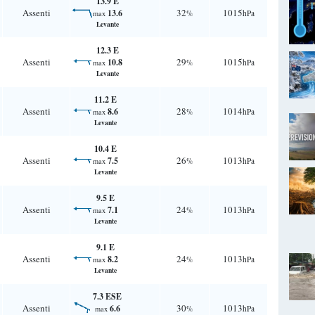
13.9 E
Assenti
32
1015
13.6
%
hPa
max
Levante
12.3 E
Assenti
29
1015
10.8
%
hPa
max
Levante
11.2 E
Assenti
28
1014
8.6
%
hPa
max
Levante
10.4 E
Assenti
26
1013
7.5
%
hPa
max
Levante
9.5 E
Assenti
24
1013
7.1
%
hPa
max
Levante
9.1 E
Assenti
24
1013
8.2
%
hPa
max
Levante
7.3 ESE
Assenti
30
1013
6.6
%
hPa
max