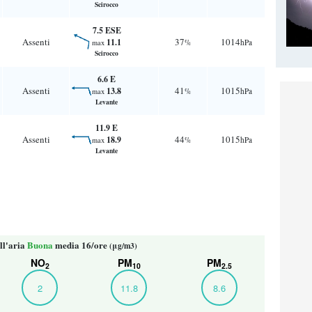
Scirocco
7.5 ESE
Assenti
37
1014
11.1
%
hPa
max
Scirocco
6.6 E
Assenti
41
1015
13.8
%
hPa
max
Levante
11.9 E
Assenti
44
1015
18.9
%
hPa
max
Levante
ll'aria
Buona
media 16/ore
(μg/m3)
NO
PM
PM
2
10
2.5
2
11.8
8.6