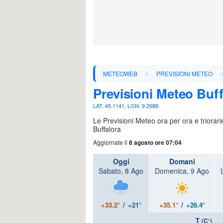
»
METEOWEB
PREVISIONI METEO
Previsioni Meteo Buff
LAT: 45.1141, LON: 9.2688
Le Previsioni Meteo ora per ora e triorar
Buffalora
Aggiornate il
8 agosto ore 07:04
Oggi
Domani
Sabato, 8 Ago
Domenica, 9 Ago
+33.2°
/
+21°
+35.1°
/
+26.4°
T
(C°)