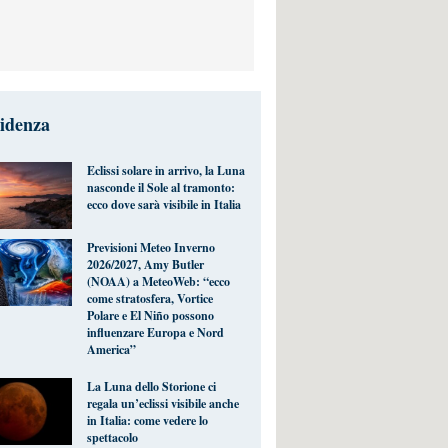
videnza
Eclissi solare in arrivo, la Luna
nasconde il Sole al tramonto:
ecco dove sarà visibile in Italia
Previsioni Meteo Inverno
2026/2027, Amy Butler
(NOAA) a MeteoWeb: “ecco
come stratosfera, Vortice
Polare e El Niño possono
influenzare Europa e Nord
America”
La Luna dello Storione ci
regala un’eclissi visibile anche
in Italia: come vedere lo
spettacolo