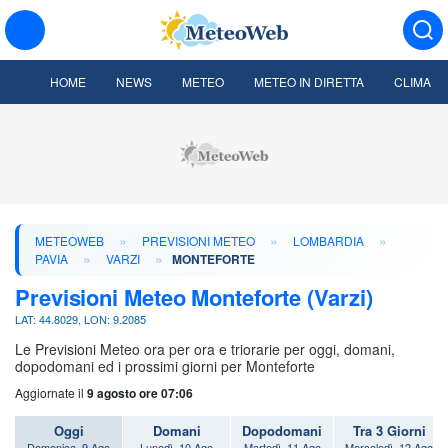
HOME
NEWS
METEO
METEO IN DIRETTA
CLIMA
»
»
»
METEOWEB
PREVISIONI METEO
LOMBARDIA
»
»
PAVIA
VARZI
MONTEFORTE
Previsioni Meteo Monteforte (Varzi)
LAT: 44.8029, LON: 9.2085
Le Previsioni Meteo ora per ora e triorarie per oggi, domani,
dopodomani ed i prossimi giorni per Monteforte
Aggiornate il
9 agosto ore 07:06
Oggi
Domani
Dopodomani
Tra 3 Giorni
Domenica, 9 Ago
Lunedì, 10 Ago
Martedì, 11 Ago
Mercoledì, 12 Ago