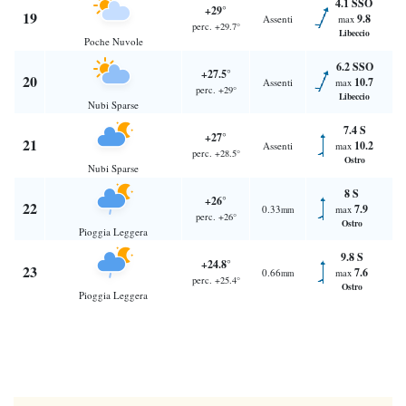
4.1 SSO
+29°
19
9.8
Assenti
max
perc. +29.7°
Libeccio
Poche Nuvole
6.2 SSO
+27.5°
20
10.7
Assenti
max
perc. +29°
Libeccio
Nubi Sparse
7.4 S
+27°
21
10.2
Assenti
max
perc. +28.5°
Ostro
Nubi Sparse
8 S
+26°
22
7.9
0.33
max
mm
perc. +26°
Ostro
Pioggia Leggera
9.8 S
+24.8°
23
7.6
0.66
max
mm
perc. +25.4°
Ostro
Pioggia Leggera