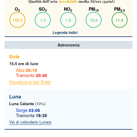
Qualità dell'aria
Accettabile
media 16/ore
(μg/m3)
O
SO
NO
PM
PM
3
2
2
10
2.5
105.5
1.5
1.8
15.6
11.9
Legenda indici
Astronomia
Sole
14,4 ore di luce
Alba
06:19
Tramonto
20:40
Visualizza le fasi Solari
Luna
Luna Calante
(10%)
Sorge
03:06
Tramonta
19:35
Vai al calendario Lunare