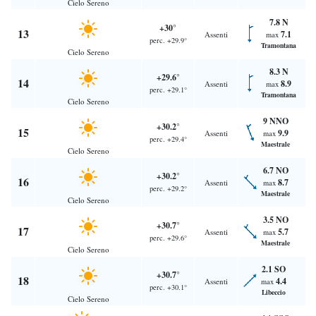
Cielo Sereno
7.8 N
+30°
13
7.1
Assenti
max
perc. +29.9°
Tramontana
Cielo Sereno
8.3 N
+29.6°
14
8.9
Assenti
max
perc. +29.1°
Tramontana
Cielo Sereno
9 NNO
+30.2°
15
9.9
Assenti
max
perc. +29.4°
Maestrale
Cielo Sereno
6.7 NO
+30.2°
16
8.7
Assenti
max
perc. +29.2°
Maestrale
Cielo Sereno
3.5 NO
+30.7°
17
5.7
Assenti
max
perc. +29.6°
Maestrale
Cielo Sereno
2.1 SO
+30.7°
18
4.4
Assenti
max
perc. +30.1°
Libeccio
Cielo Sereno