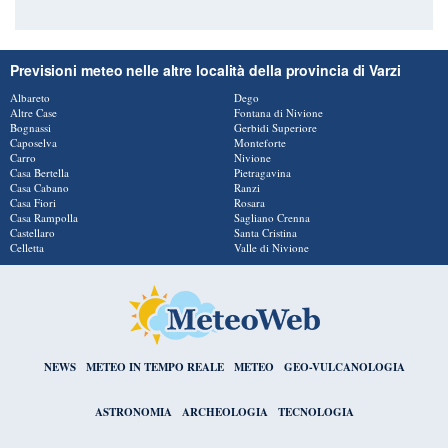
Previsioni meteo nelle altre località della provincia di Varzi
Albareto
Dego
Altre Case
Fontana di Nivione
Bognassi
Gerbidi Superiore
Caposelva
Monteforte
Carro
Nivione
Casa Bertella
Pietragavina
Casa Cabano
Ranzi
Casa Fiori
Rosara
Casa Rampolla
Sagliano Crenna
Castellaro
Santa Cristina
Celletta
Valle di Nivione
NEWS
METEO IN TEMPO REALE
METEO
GEO-VULCANOLOGIA
ASTRONOMIA
ARCHEOLOGIA
TECNOLOGIA