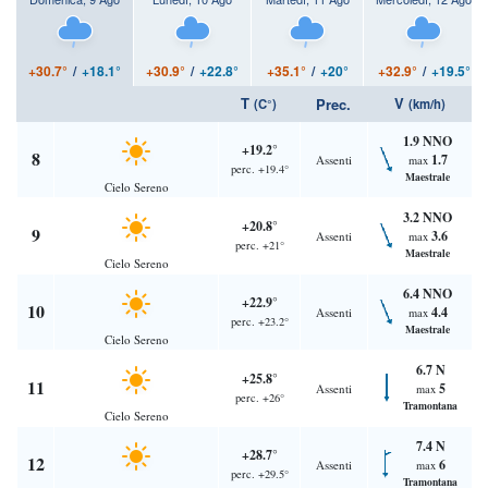
+30.7°
/
+18.1°
+30.9°
/
+22.8°
+35.1°
/
+20°
+32.9°
/
+19.5°
T
V
Prec.
(C°)
(km/h)
1.9 NNO
+19.2°
8
1.7
Assenti
max
perc. +19.4°
Maestrale
Cielo Sereno
3.2 NNO
+20.8°
9
3.6
Assenti
max
perc. +21°
Maestrale
Cielo Sereno
6.4 NNO
+22.9°
10
4.4
Assenti
max
perc. +23.2°
Maestrale
Cielo Sereno
6.7 N
+25.8°
11
5
Assenti
max
perc. +26°
Tramontana
Cielo Sereno
7.4 N
+28.7°
12
6
Assenti
max
perc. +29.5°
Tramontana