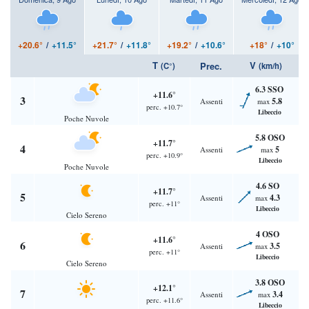
+20.6°
/
+11.5°
+21.7°
/
+11.8°
+19.2°
/
+10.6°
+18°
/
+10°
T
V
Prec.
(C°)
(km/h)
6.3 SSO
+11.6°
3
5.8
Assenti
max
perc. +10.7°
Libeccio
Poche Nuvole
5.8 OSO
+11.7°
4
5
Assenti
max
perc. +10.9°
Libeccio
Poche Nuvole
4.6 SO
+11.7°
5
4.3
Assenti
max
perc. +11°
Libeccio
Cielo Sereno
4 OSO
+11.6°
6
3.5
Assenti
max
perc. +11°
Libeccio
Cielo Sereno
3.8 OSO
+12.1°
7
3.4
Assenti
max
perc. +11.6°
Libeccio