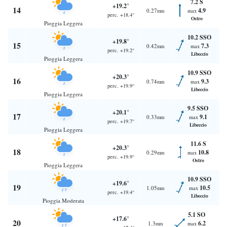
7.2 S
+19.2°
14
4.9
0.27
max
mm
perc. +18.4°
Ostro
Pioggia Leggera
10.2 SSO
+19.8°
15
7.3
0.42
max
mm
perc. +19.2°
Libeccio
Pioggia Leggera
10.9 SSO
+20.3°
16
9.3
0.74
max
mm
perc. +19.9°
Libeccio
Pioggia Leggera
9.5 SSO
+20.1°
17
9.1
0.33
max
mm
perc. +19.7°
Libeccio
Pioggia Leggera
11.6 S
+20.3°
18
10.8
0.29
max
mm
perc. +19.9°
Ostro
Pioggia Leggera
10.9 SSO
+19.6°
19
10.5
1.05
max
mm
perc. +19.4°
Libeccio
Pioggia Moderata
5.1 SO
+17.6°
20
6.2
1.3
max
mm