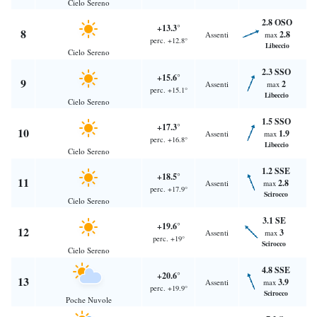
Cielo Sereno
2.8 OSO
+13.3°
8
2.8
Assenti
max
perc. +12.8°
Libeccio
Cielo Sereno
2.3 SSO
+15.6°
9
2
Assenti
max
perc. +15.1°
Libeccio
Cielo Sereno
1.5 SSO
+17.3°
10
1.9
Assenti
max
perc. +16.8°
Libeccio
Cielo Sereno
1.2 SSE
+18.5°
11
2.8
Assenti
max
perc. +17.9°
Scirocco
Cielo Sereno
3.1 SE
+19.6°
12
3
Assenti
max
perc. +19°
Scirocco
Cielo Sereno
4.8 SSE
+20.6°
13
3.9
Assenti
max
perc. +19.9°
Scirocco
Poche Nuvole