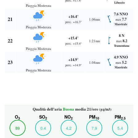
perc. +17.4°
Libeccio
Pioggia Moderata
7.6 NNO
+16.4°
21
7.7
1.06
max
mm
perc. +16.3°
Maestrale
Pioggia Moderata
8 N
+15.4°
22
8.2
1.21
max
mm
perc. +15.4°
Tramontana
Pioggia Moderata
4.9 NNO
+14.9°
23
5.2
1.04
max
mm
perc. +14.9°
Maestrale
Pioggia Moderata
Qualità dell'aria
Buona
media 21/ore
(μg/m3)
O
SO
NO
PM
PM
3
2
2
10
2.5
89
0.4
4.2
7.9
5.4