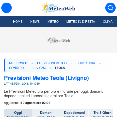
HOME
NEWS
METEO
METEO IN DIRETTA
CLIMA
»
»
»
METEOWEB
PREVISIONI METEO
LOMBARDIA
»
»
SONDRIO
LIVIGNO
TEOLA
Previsioni Meteo Teola (Livigno)
LAT: 46.5284, LON: 10.1369
Le Previsioni Meteo ora per ora e triorarie per oggi, domani,
dopodomani ed i prossimi giorni per Teola
Aggiornate il
9 agosto ore 02:04
Oggi
Domani
Dopodomani
Tra 3 Giorni
Domenica, 9 Ago
Lunedì, 10 Ago
Martedì, 11 Ago
Mercoledì, 12 Ago