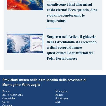
smentiscono i falsi allarmi sul
caldo eterno! Ecco quando, dove
e quanto scenderanno le
temperature
Sorpresa nell’Artico: il ghiaccio
della Groenlandia sta crescendo
a ritmi record durante
quest’estate! I dati ufficiali del
Polar Portal danese
Previsioni meteo nelle altre località della provincia di
Montegrino Valtravaglia
Bonera
Montegrino
Bosco Valtravaglia
Riviera
Castendallo
Sciorbagno
Cucco
Sorti
Grantola