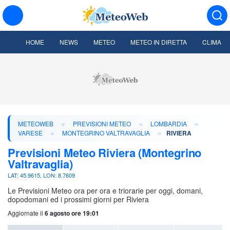
HOME
NEWS
METEO
METEO IN DIRETTA
CLIMA
»
»
»
METEOWEB
PREVISIONI METEO
LOMBARDIA
»
»
VARESE
MONTEGRINO VALTRAVAGLIA
RIVIERA
Previsioni Meteo Riviera (Montegrino
Valtravaglia)
LAT: 45.9615, LON: 8.7609
Le Previsioni Meteo ora per ora e triorarie per oggi, domani,
dopodomani ed i prossimi giorni per Riviera
Aggiornate il
6 agosto ore 19:01