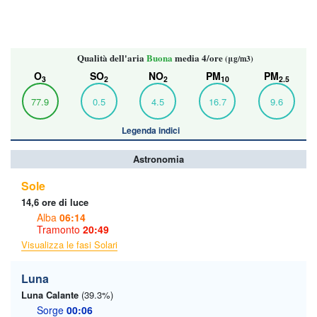
Qualità dell'aria
Buona
media 4/ore
(μg/m3)
O
SO
NO
PM
PM
3
2
2
10
2.5
77.9
0.5
4.5
16.7
9.6
Legenda indici
Astronomia
Sole
14,6 ore di luce
Alba
06:14
Tramonto
20:49
Visualizza le fasi Solari
Luna
Luna Calante
(39.3%)
Sorge
00:06