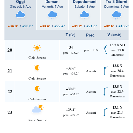
Oggi
Domani
Dopodomani
Tra 3 Giorni
Giovedì, 6 Ago
Venerdì, 7 Ago
Sabato, 8 Ago
Domenica, 9 Ago
+34.8°
/
+23.6°
+33.4°
/
+22.4°
+31.2°
/
+21.5°
+32.6°
/
+18.2°
T
V
Prec.
(C°)
(km/h)
15.7 NNO
+34°
20
27.8
prob. 11
max
%
perc. +35.2°
Maestrale
Cielo Sereno
13.8 N
+32.6°
21
24.4
Assenti
max
perc. +34.2°
Tramontana
Cielo Sereno
13.5 N
+30.6°
22
22.3
Assenti
max
perc. +32.1°
Tramontana
Cielo Sereno
13.1 N
+28.4°
23
21.4
Assenti
max
perc. +29.2°
Tramontana
Poche Nuvole