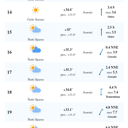
3.4 S
+34.4°
14
3.6
Assenti
max
perc. +33.5°
Ostro
Cielo Sereno
2.5 S
+35°
15
3.5
Assenti
max
perc. +33.8°
Ostro
Nubi Sparse
0.4 NNE
+35.3°
16
3.9
Assenti
max
perc. +33.8°
Grecale
Nubi Sparse
2.4 NNE
+35.3°
17
5.3
Assenti
max
perc. +33.6°
Grecale
Nubi Sparse
4.4 N
+34.8°
18
7.4
Assenti
max
perc. +33.2°
Tramontana
Nubi Sparse
4.8 NNE
+33.1°
19
7.7
Assenti
max
perc. +31.4°
Grecale
Nubi Sparse
6.6 NNE