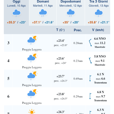
Oggi
Domani
Dopodomani
Tra 3 Giorni
Lunedì, 10 Ago
Martedì, 11 Ago
Mercoledì, 12 Ago
Giovedì, 13 Ago
+35.3°
/
+23°
+37.1°
/
+21.6°
+35°
/
+20°
+35.8°
/
+21.1°
T
V
Prec.
(C°)
(km/h)
6.6 NNO
+23.4°
3
11.2
0.28
max
mm
perc. +23.8°
Maestrale
Pioggia Leggera
5.8 NNO
+23.6°
4
9.1
0.23
max
mm
perc. +24°
Maestrale
Pioggia Leggera
6.1 N
+23.7°
5
6.6
0.69
max
mm
perc. +24.3°
Tramontana
Pioggia Leggera
6.8 N
+23.8°
6
9.7
0.29
max
mm
perc. +24.5°
Tramontana
Pioggia Leggera
6.3 N
+24.3°
7