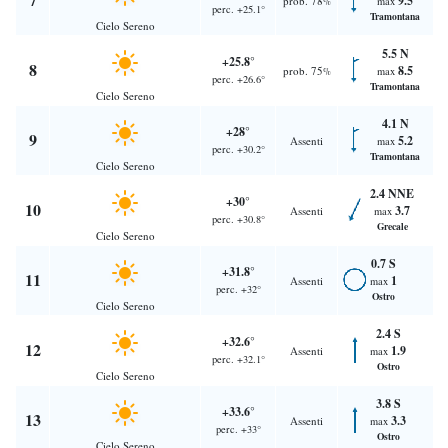
9.5
prob. 78
max
%
perc. +25.1°
Tramontana
Cielo Sereno
5.5 N
+25.8°
8
8.5
prob. 75
max
%
perc. +26.6°
Tramontana
Cielo Sereno
4.1 N
+28°
9
5.2
Assenti
max
perc. +30.2°
Tramontana
Cielo Sereno
2.4 NNE
+30°
10
3.7
Assenti
max
perc. +30.8°
Grecale
Cielo Sereno
0.7 S
+31.8°
11
1
Assenti
max
perc. +32°
Ostro
Cielo Sereno
2.4 S
+32.6°
12
1.9
Assenti
max
perc. +32.1°
Ostro
Cielo Sereno
3.8 S
+33.6°
13
3.3
Assenti
max
perc. +33°
Ostro
Cielo Sereno