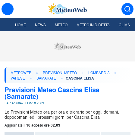
HOME
NEWS
METEO
METEO IN DIRETTA
CLIMA
»
»
»
METEOWEB
PREVISIONI METEO
LOMBARDIA
»
»
VARESE
SAMARATE
CASCINA ELISA
Previsioni Meteo Cascina Elisa
(Samarate)
LAT: 45.6047, LON: 8.7989
Le Previsioni Meteo ora per ora e triorarie per oggi, domani,
dopodomani ed i prossimi giorni per Cascina Elisa
Aggiornate il
10 agosto ore 02:03