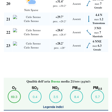
+31.4°
20
7
Assenti
max
perc. +30.2°
Grecale
Nubi Sparse
4.4 N
+29.7°
21
Assenti
1.2
max
Cielo Sereno
perc. +29.2°
Tramontana
3 NO
+28.6°
22
Assenti
7
max
Cielo Sereno
perc. +28.4°
Maestrale
6 NNE
+28.2°
23
Assenti
6.3
max
Cielo Sereno
perc. +28°
Grecale
Qualità dell'aria
Buona
media 21/ore
(μg/m3)
O
SO
NO
PM
PM
3
2
2
10
2.5
69.3
0.4
3.5
8.4
5.7
Legenda indici