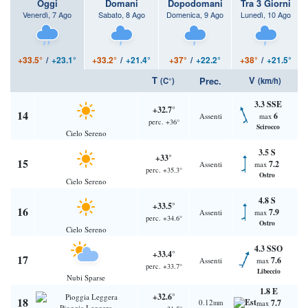
Oggi
Domani
Dopodomani
Tra 3 Giorni
Venerdì, 7 Ago
Sabato, 8 Ago
Domenica, 9 Ago
Lunedì, 10 Ago
+33.5°
/
+23.1°
+33.2°
/
+21.4°
+37°
/
+22.2°
+38°
/
+21.5°
T
V
Prec.
(C°)
(km/h)
3.3 SSE
+32.7°
14
6
Assenti
max
perc. +36°
Scirocco
Cielo Sereno
3.5 S
+33°
15
7.2
Assenti
max
perc. +35.3°
Ostro
Cielo Sereno
4.8 S
+33.5°
16
7.9
Assenti
max
perc. +34.6°
Ostro
Cielo Sereno
4.3 SSO
+33.4°
17
7.6
Assenti
max
perc. +33.7°
Libeccio
Nubi Sparse
1.8 E
+32.6°
18
0.12
7.7
mm
max
Pioggia Leggera