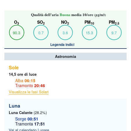
Qualità dell'aria
Buona
media 10/ore
(μg/m3)
O
SO
NO
PM
PM
3
2
2
10
2.5
90.3
0.7
3.6
15.3
9.7
Legenda indici
Astronomia
Sole
14,5 ore di luce
Alba
06:15
Tramonto
20:46
Visualizza le fasi Solari
Luna
Luna Calante
(28.2%)
Sorge
00:51
Tramonta
17:51
Vai al calendario Lunare