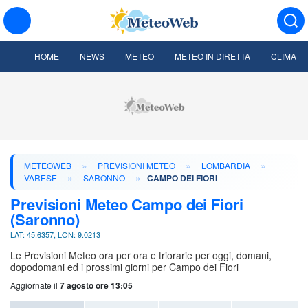
HOME
NEWS
METEO
METEO IN DIRETTA
CLIMA
»
»
»
METEOWEB
PREVISIONI METEO
LOMBARDIA
»
»
VARESE
SARONNO
CAMPO DEI FIORI
Previsioni Meteo Campo dei Fiori
(Saronno)
LAT: 45.6357, LON: 9.0213
Le Previsioni Meteo ora per ora e triorarie per oggi, domani,
dopodomani ed i prossimi giorni per Campo dei Fiori
Aggiornate il
7 agosto ore 13:05