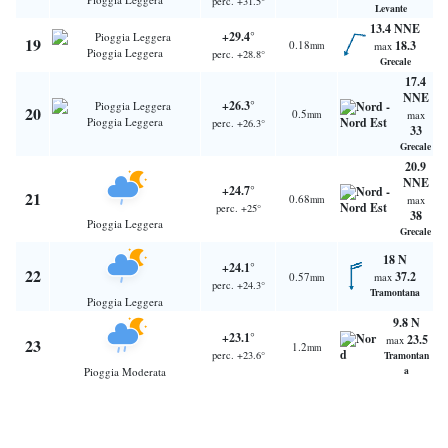
perc. +31.5°
Levante
13.4 NNE
+29.4°
19
0.18
18.3
mm
max
Pioggia Leggera
perc. +28.8°
Grecale
17.4
NNE
+26.3°
20
0.5
mm
max
Pioggia Leggera
perc. +26.3°
33
Grecale
20.9
NNE
+24.7°
21
0.68
mm
max
perc. +25°
38
Pioggia Leggera
Grecale
18 N
+24.1°
22
37.2
0.57
max
mm
perc. +24.3°
Tramontana
Pioggia Leggera
9.8 N
+23.1°
23.5
max
23
1.2
mm
perc. +23.6°
Tramontan
a
Pioggia Moderata