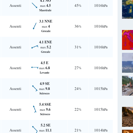
4.1 NO
Assenti
45
1016
4.5
%
hPa
max
Maestrale
3.1 NNE
Assenti
36
1016
4
%
hPa
max
Grecale
4.1 ENE
Assenti
31
1016
5.2
%
hPa
max
Grecale
4.5 E
Assenti
27
1016
6.8
%
hPa
max
Levante
4.9 SE
Assenti
24
1015
9.8
%
hPa
max
Scirocco
5.4 SSE
Assenti
22
1015
9.6
%
hPa
max
Scirocco
5.2 SE
Assenti
21
1014
11.1
%
hPa
max