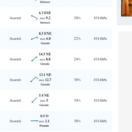
Scirocco
6.3 ESE
Assenti
20
1014
9.2
%
hPa
max
Scirocco
8.5 ENE
Assenti
22
1014
6.8
%
hPa
max
Grecale
14.5 NE
Assenti
24
1014
8.8
%
hPa
max
Grecale
13.1 NE
Assenti
30
1014
12.7
%
hPa
max
Grecale
5.4 NE
Assenti
34
1014
5
%
hPa
max
Grecale
0.5 O
Assenti
38
1014
2.1
%
hPa
max
Ponente