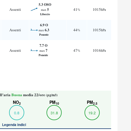
5.3 OSO
Assenti
41
1015
5
%
hPa
max
Libeccio
6.9 O
Assenti
44
1015
6.3
%
hPa
max
Ponente
7.7 O
Assenti
47
1016
7
%
hPa
max
Ponente
ll'aria
Buona
media 22/ore
(μg/m3)
NO
PM
PM
2
10
2.5
0.8
31.8
19.2
Legenda indici