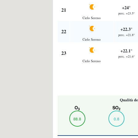
+24°
21
perc. +23.5°
Cielo Sereno
+22.3°
22
perc. +21.8°
Cielo Sereno
+22.1°
23
perc. +21.6°
Cielo Sereno
Qualità de
O
SO
3
2
88.8
0.8