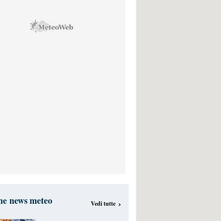
me news meteo
›
Vedi tutte