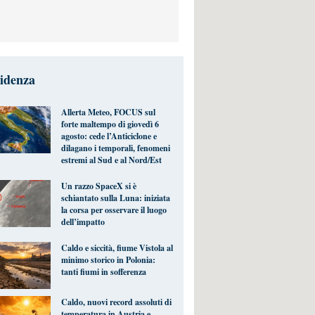
videnza
Allerta Meteo, FOCUS sul
forte maltempo di giovedì 6
agosto: cede l’Anticiclone e
dilagano i temporali, fenomeni
estremi al Sud e al Nord/Est
Un razzo SpaceX si è
schiantato sulla Luna: iniziata
la corsa per osservare il luogo
dell’impatto
Caldo e siccità, fiume Vistola al
minimo storico in Polonia:
tanti fiumi in sofferenza
Caldo, nuovi record assoluti di
temperatura in Austria e