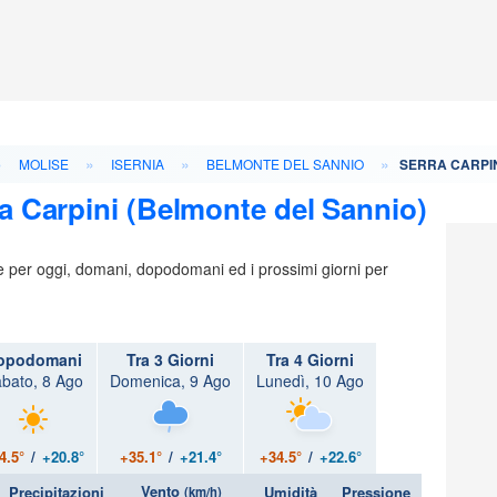
»
»
»
»
MOLISE
ISERNIA
BELMONTE DEL SANNIO
SERRA CARPI
a Carpini (Belmonte del Sannio)
ie per oggi, domani, dopodomani ed i prossimi giorni per
opodomani
Tra 3 Giorni
Tra 4 Giorni
bato, 8 Ago
Domenica, 9 Ago
Lunedì, 10 Ago
4.5°
/
+20.8°
+35.1°
/
+21.4°
+34.5°
/
+22.6°
Vento
Precipitazioni
Umidità
Pressione
(km/h)