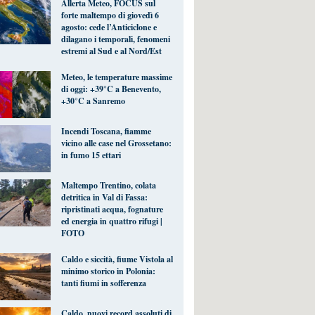
Allerta Meteo, FOCUS sul
forte maltempo di giovedì 6
agosto: cede l’Anticiclone e
dilagano i temporali, fenomeni
estremi al Sud e al Nord/Est
Meteo, le temperature massime
di oggi: +39°C a Benevento,
+30°C a Sanremo
Incendi Toscana, fiamme
vicino alle case nel Grossetano:
in fumo 15 ettari
Maltempo Trentino, colata
detritica in Val di Fassa:
ripristinati acqua, fognature
ed energia in quattro rifugi |
FOTO
Caldo e siccità, fiume Vistola al
minimo storico in Polonia:
tanti fiumi in sofferenza
Caldo, nuovi record assoluti di