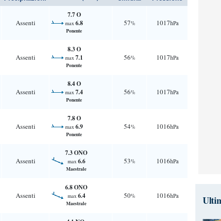
7.7 O
Assenti
57
1017
6.8
%
hPa
max
Ponente
8.3 O
Assenti
56
1017
7.1
%
hPa
max
Ponente
8.4 O
Assenti
56
1017
7.4
%
hPa
max
Ponente
7.8 O
Assenti
54
1016
6.9
%
hPa
max
Ponente
7.3 ONO
Assenti
53
1016
6.6
%
hPa
max
Maestrale
6.8 ONO
Assenti
50
1016
6.4
%
hPa
max
Ulti
Maestrale