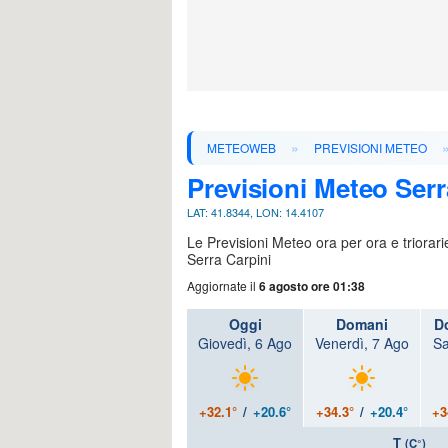
»
METEOWEB
PREVISIONI METEO
Previsioni Meteo Serr
LAT: 41.8344, LON: 14.4107
Le Previsioni Meteo ora per ora e triorar
Serra Carpini
Aggiornate il
6 agosto ore 01:38
Oggi
Domani
D
Giovedì, 6 Ago
Venerdì, 7 Ago
Sa
+32.1°
/
+20.6°
+34.3°
/
+20.4°
+3
T
(C°)