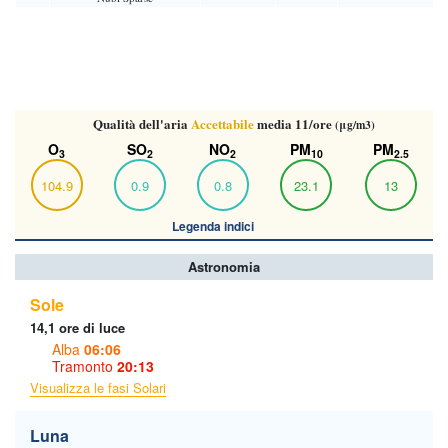
Qualità dell'aria
Accettabile
media 11/ore
(μg/m3)
O
SO
NO
PM
PM
3
2
2
10
2.5
104.9
0.9
0.8
23.1
13
Legenda indici
Astronomia
Sole
14,1 ore di luce
Alba
06:06
Tramonto
20:13
Visualizza le fasi Solari
Luna