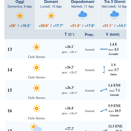
Oggi
Domani
Dopodomani
Tra 3 Giorni
Domenica, 9 Ago
Lunedì, 10 Ago
Martedì, 11 Ago
Mercoledì, 12 Ago
+28°
/
+16.3°
+29.9°
/
+17.7°
+31.4°
/
+17.9°
+31.1°
/
+14.1°
T
V
Prec.
(C°)
(km/h)
1.4 E
+26.1°
13
4.5
Assenti
max
perc. +26.1°
Levante
Cielo Sereno
1 S
+26.2°
14
5.7
Assenti
max
perc. +26.2°
Ostro
Cielo Sereno
1.6 ENE
+26.3°
15
7.1
Assenti
max
perc. +26.3°
Grecale
Cielo Sereno
5.9 ENE
+26.4°
16
10.5
Assenti
max
perc. +26.4°
Grecale
Cielo Sereno
12.5 ENE
+27.2°
17