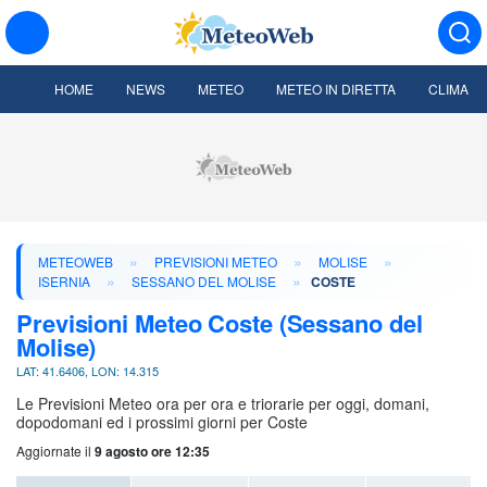
HOME
NEWS
METEO
METEO IN DIRETTA
CLIMA
»
»
»
METEOWEB
PREVISIONI METEO
MOLISE
»
»
ISERNIA
SESSANO DEL MOLISE
COSTE
Previsioni Meteo Coste (Sessano del
Molise)
LAT: 41.6406, LON: 14.315
Le Previsioni Meteo ora per ora e triorarie per oggi, domani,
dopodomani ed i prossimi giorni per Coste
Aggiornate il
9 agosto ore 12:35