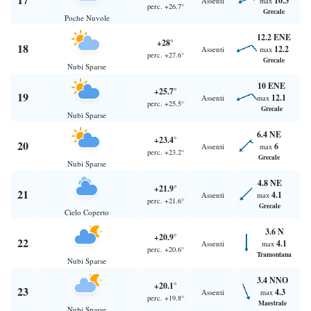
10.3
Assenti
max
perc. +26.7°
Grecale
Poche Nuvole
12.2 ENE
+28°
18
12.2
Assenti
max
perc. +27.6°
Grecale
Nubi Sparse
10 ENE
+25.7°
19
12.1
Assenti
max
perc. +25.5°
Grecale
Nubi Sparse
6.4 NE
+23.4°
20
6
Assenti
max
perc. +23.2°
Grecale
Nubi Sparse
4.8 NE
+21.9°
21
4.1
Assenti
max
perc. +21.6°
Grecale
Cielo Coperto
3.6 N
+20.9°
22
4.1
Assenti
max
perc. +20.6°
Tramontana
Nubi Sparse
3.4 NNO
+20.1°
23
4.3
Assenti
max
perc. +19.8°
Maestrale
Nubi Sparse