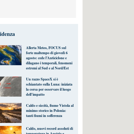
videnza
Allerta Meteo, FOCUS sul
forte maltempo di giovedì 6
agosto: cede l’Anticiclone e
dilagano i temporali, fenomeni
estremi al Sud e al Nord/Est
Un razzo SpaceX si è
schiantato sulla Luna: iniziata
la corsa per osservare il luogo
dell’impatto
Caldo e siccità, fiume Vistola al
minimo storico in Polonia:
tanti fiumi in sofferenza
Caldo, nuovi record assoluti di
temperatura in Austria e