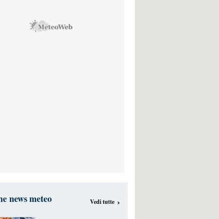
me news meteo
›
Vedi tutte