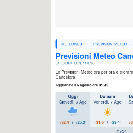
»
METEOWEB
PREVISIONI METEO
Previsioni Meteo Can
LAT: 38.074, LON: 14.8705
Le Previsioni Meteo ora per ora e triorar
Candelora
Aggiornate il
6 agosto ore 01:45
Oggi
Domani
D
Giovedì, 6 Ago
Venerdì, 7 Ago
Sa
+32.4°
/
+25.2°
+31.6°
/
+23.4°
+3
T
(C°)