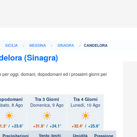
»
»
»
»
SICILIA
MESSINA
SINAGRA
CANDELORA
delora (Sinagra)
ie per oggi, domani, dopodomani ed i prossimi giorni per
opodomani
Tra 3 Giorni
Tra 4 Giorni
bato, 8 Ago
Domenica, 9 Ago
Lunedì, 10 Ago
1.3°
/
+23.6°
+31.8°
/
+24.1°
+32.4°
/
+25.6°
Vento
Precipitazioni
Umidità
Pressione
(km/h)