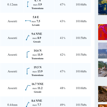
4.7 N
0.12
47
1016
5.9
mm
%
hPa
max
Tramontana
5.8 E
Assenti
43
1016
7.5
%
hPa
max
Levante
9.6 NNE
Assenti
41
1015
8.9
%
hPa
max
Grecale
14.6 N
Assenti
42
1015
11.9
%
hPa
max
Tramontana
19.5 N
Assenti
47
1016
13.9
%
hPa
max
Tramontana
16.7 NNE
Assenti
48
1016
11.2
%
hPa
max
Grecale
8.6 NNE
0.44
49
1015
7.7
mm
%
hPa
max