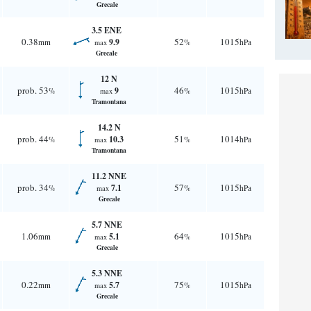
Grecale
3.5 ENE
0.38
52
1015
9.9
mm
%
hPa
max
Grecale
12 N
prob. 53
46
1015
9
%
%
hPa
max
Tramontana
14.2 N
prob. 44
51
1014
10.3
%
%
hPa
max
Tramontana
11.2 NNE
prob. 34
57
1015
7.1
%
%
hPa
max
Grecale
5.7 NNE
1.06
64
1015
5.1
mm
%
hPa
max
Grecale
5.3 NNE
0.22
75
1015
5.7
mm
%
hPa
max
Grecale