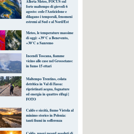
Allerta Meteo, FOCUS sul
forte maltempo di giovedì 6
agosto: cede l’Anticiclone e
dilagano i temporali, fenomeni
estremi al Sud e al Nord/Est
Meteo, le temperature massime
di oggi: +39°C a Benevento,
+30°C a Sanremo
Incendi Toscana, fiamme
vicino alle case nel Grossetano:
in fumo 15 ettari
Maltempo Trentino, colata
detritica in Val di Fassa:
ripristinati acqua, fognature
ed energia in quattro rifugi |
FOTO
Caldo e siccità, fiume Vistola al
minimo storico in Polonia:
tanti fiumi in sofferenza
Caldo, nuovi record assoluti di