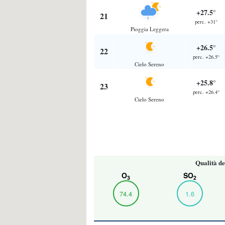
+27.5°
21
perc. +31°
Pioggia Leggera
+26.5°
22
perc. +26.5°
Cielo Sereno
+25.8°
23
perc. +26.4°
Cielo Sereno
Qualità de
O
SO
3
2
74.4
1.6