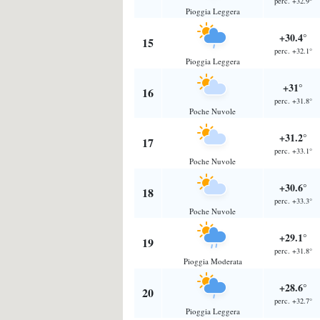
perc. +32.9°
Pioggia Leggera
+30.4°
15
perc. +32.1°
Pioggia Leggera
+31°
16
perc. +31.8°
Poche Nuvole
+31.2°
17
perc. +33.1°
Poche Nuvole
+30.6°
18
perc. +33.3°
Poche Nuvole
+29.1°
19
perc. +31.8°
Pioggia Moderata
+28.6°
20
perc. +32.7°
Pioggia Leggera