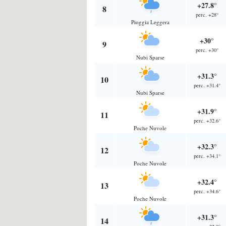
+27.8°
8
perc. +28°
Pioggia Leggera
+30°
9
perc. +30°
Nubi Sparse
+31.3°
10
perc. +31.4°
Nubi Sparse
+31.9°
11
perc. +32.6°
Poche Nuvole
+32.3°
12
perc. +34.1°
Poche Nuvole
+32.4°
13
perc. +34.6°
Poche Nuvole
+31.3°
14