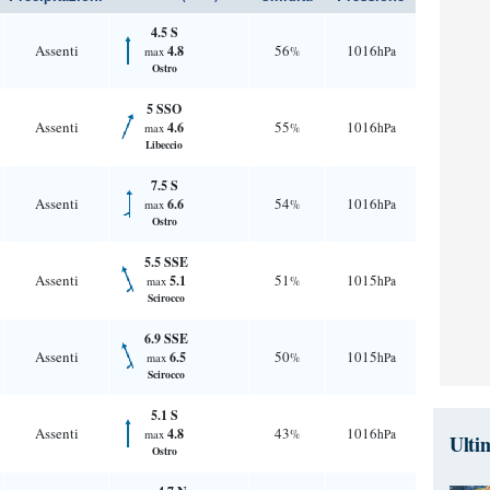
4.5 S
Assenti
56
1016
4.8
%
hPa
max
Ostro
5 SSO
Assenti
55
1016
4.6
%
hPa
max
Libeccio
7.5 S
Assenti
54
1016
6.6
%
hPa
max
Ostro
5.5 SSE
Assenti
51
1015
5.1
%
hPa
max
Scirocco
6.9 SSE
Assenti
50
1015
6.5
%
hPa
max
Scirocco
5.1 S
Assenti
43
1016
4.8
%
hPa
max
Ulti
Ostro