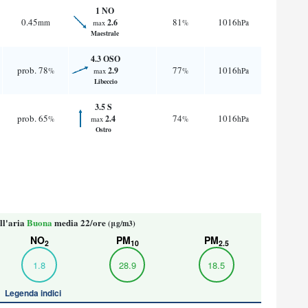
1 NO
0.45
81
1016
2.6
mm
%
hPa
max
Maestrale
4.3 OSO
prob. 78
77
1016
2.9
%
%
hPa
max
Libeccio
3.5 S
prob. 65
74
1016
2.4
%
%
hPa
max
Ostro
ll'aria
Buona
media 22/ore
(μg/m3)
NO
PM
PM
2
10
2.5
1.8
28.9
18.5
Legenda indici