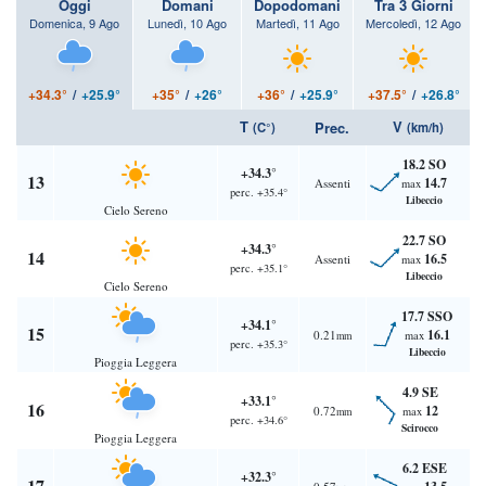
Oggi
Domani
Dopodomani
Tra 3 Giorni
Domenica, 9 Ago
Lunedì, 10 Ago
Martedì, 11 Ago
Mercoledì, 12 Ago
+34.3°
/
+25.9°
+35°
/
+26°
+36°
/
+25.9°
+37.5°
/
+26.8°
T
V
Prec.
(C°)
(km/h)
18.2 SO
+34.3°
13
14.7
Assenti
max
perc. +35.4°
Libeccio
Cielo Sereno
22.7 SO
+34.3°
14
16.5
Assenti
max
perc. +35.1°
Libeccio
Cielo Sereno
17.7 SSO
+34.1°
15
16.1
0.21
max
mm
perc. +35.3°
Libeccio
Pioggia Leggera
4.9 SE
+33.1°
16
12
0.72
max
mm
perc. +34.6°
Scirocco
Pioggia Leggera
6.2 ESE
+32.3°
17