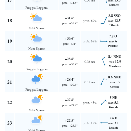
13.5
0.57
max
mm
perc. +34.8°
Scirocco
Pioggia Leggera
8.8 SSO
+31.6°
18
12.5
prob. 69
max
%
perc. +31.4°
Libeccio
Nubi Sparse
7.2 O
+30.6°
19
6
prob. 69
max
%
perc. +31°
Ponente
Nubi Sparse
8.4 NNO
+28.8°
20
12.9
0.36
max
mm
perc. +30.4°
Maestrale
Pioggia Leggera
8.6 NNE
+28.4°
21
13
0.19
max
mm
perc. +30.6°
Grecale
Pioggia Leggera
5 NE
+27.8°
22
5.1
prob. 43
max
%
perc. +29.7°
Grecale
Nubi Sparse
2.6 E
+27.5°
23
3.1
prob. 19
max
%
perc. +28.9°
Levante
Nubi Sparse