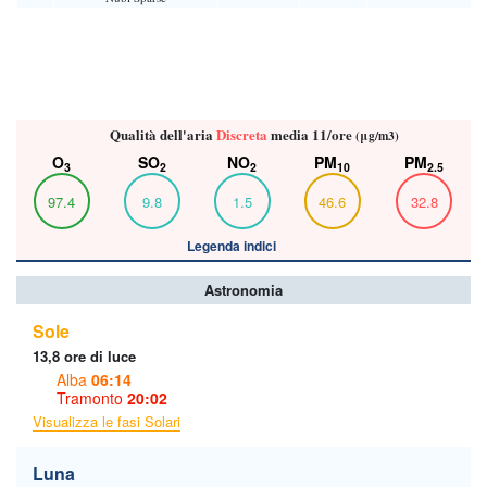
Qualità dell'aria
Discreta
media 11/ore
(μg/m3)
O
SO
NO
PM
PM
3
2
2
10
2.5
97.4
9.8
1.5
46.6
32.8
Legenda indici
Astronomia
Sole
13,8 ore di luce
Alba
06:14
Tramonto
20:02
Visualizza le fasi Solari
Luna