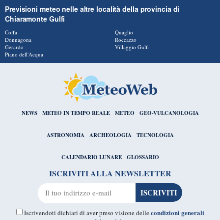
Previsioni meteo nelle altre località della provincia di
Chiaramonte Gulfi
Coffa
Quaglio
Donnagona
Roccazzo
Gerardo
Villaggio Gulfi
Piano dell'Acqua
NEWS
METEO IN TEMPO REALE
METEO
GEO-VULCANOLOGIA
ASTRONOMIA
ARCHEOLOGIA
TECNOLOGIA
CALENDARIO LUNARE
GLOSSARIO
ISCRIVITI ALLA NEWSLETTER
condizioni generali
Iscrivendoti dichiari di aver preso visione delle