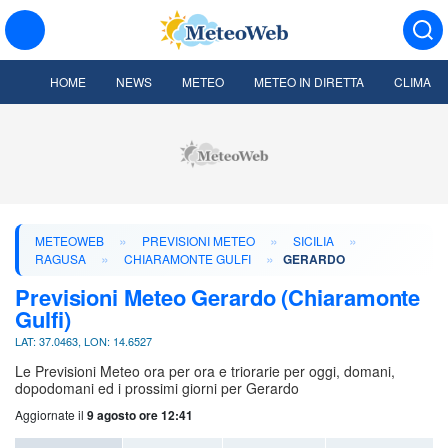
HOME
NEWS
METEO
METEO IN DIRETTA
CLIMA
»
»
»
METEOWEB
PREVISIONI METEO
SICILIA
»
»
RAGUSA
CHIARAMONTE GULFI
GERARDO
Previsioni Meteo Gerardo (Chiaramonte
Gulfi)
LAT: 37.0463, LON: 14.6527
Le Previsioni Meteo ora per ora e triorarie per oggi, domani,
dopodomani ed i prossimi giorni per Gerardo
Aggiornate il
9 agosto ore 12:41