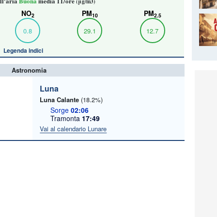
ll'aria
Buona
media 11/ore
(μg/m3)
NO
PM
PM
2
10
2.5
0.8
29.1
12.7
Legenda indici
Astronomia
Luna
Luna Calante
(18.2%)
Sorge
02:06
Tramonta
17:49
Vai al calendario Lunare