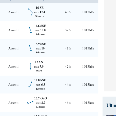
16 SE
Assenti
40
1013
12.4
%
hPa
max
Scirocco
14.6 SSE
Assenti
39
1013
10.8
%
hPa
max
Scirocco
13.9 SSE
Assenti
41
1013
10
%
hPa
max
Scirocco
13.6 S
Assenti
42
1013
7.9
%
hPa
max
Ostro
12.8 SSO
Assenti
44
1013
6.3
%
hPa
max
Libeccio
13.7 OSO
Assenti
46
1013
8.7
%
hPa
max
Ulti
Libeccio