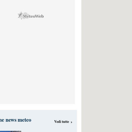
me news meteo
›
Vedi tutte