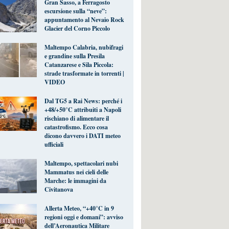
Gran Sasso, a Ferragosto
escursione sulla “neve”:
appuntamento al Nevaio Rock
Glacier del Corno Piccolo
Maltempo Calabria, nubifragi
e grandine sulla Presila
Catanzarese e Sila Piccola:
strade trasformate in torrenti |
VIDEO
Dal TG5 a Rai News: perché i
+48/+50°C attribuiti a Napoli
rischiano di alimentare il
catastrofismo. Ecco cosa
dicono davvero i DATI meteo
ufficiali
Maltempo, spettacolari nubi
Mammatus nei cieli delle
Marche: le immagini da
Civitanova
Allerta Meteo, “+40°C in 9
regioni oggi e domani”: avviso
dell’Aeronautica Militare