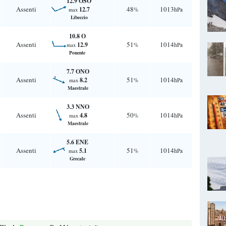
12.9 OSO
Assenti
48
1013
12.7
%
hPa
max
Libeccio
10.8 O
Assenti
51
1014
12.9
%
hPa
max
Ponente
7.7 ONO
Assenti
51
1014
8.2
%
hPa
max
Maestrale
3.3 NNO
Assenti
50
1014
4.8
%
hPa
max
Maestrale
5.6 ENE
Assenti
51
1014
5.1
%
hPa
max
Grecale