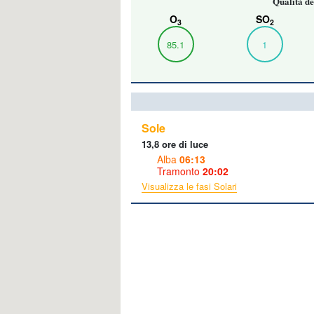
Qualità de
O
SO
3
2
85.1
1
Sole
13,8 ore di luce
Alba
06:13
Tramonto
20:02
Visualizza le fasi Solari