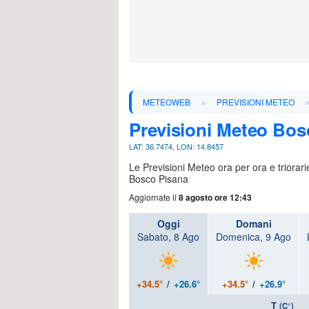
»
METEOWEB
PREVISIONI METEO
Previsioni Meteo Bos
LAT: 36.7474, LON: 14.8457
Le Previsioni Meteo ora per ora e triorar
Bosco Pisana
Aggiornate il
8 agosto ore 12:43
Oggi
Domani
Sabato, 8 Ago
Domenica, 9 Ago
+34.5°
/
+26.6°
+34.5°
/
+26.9°
T
(C°)