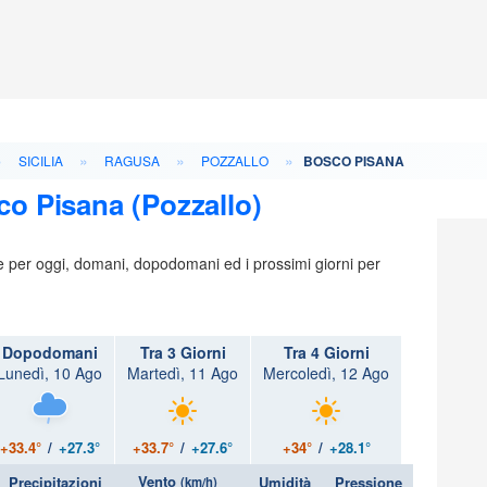
»
»
»
»
SICILIA
RAGUSA
POZZALLO
BOSCO PISANA
co Pisana (Pozzallo)
ie per oggi, domani, dopodomani ed i prossimi giorni per
Dopodomani
Tra 3 Giorni
Tra 4 Giorni
Lunedì, 10 Ago
Martedì, 11 Ago
Mercoledì, 12 Ago
+33.4°
/
+27.3°
+33.7°
/
+27.6°
+34°
/
+28.1°
Vento
Precipitazioni
Umidità
Pressione
(km/h)