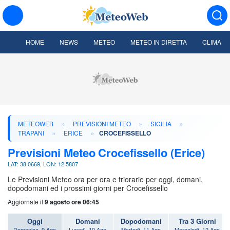
HOME
NEWS
METEO
METEO IN DIRETTA
CLIMA
»
»
»
METEOWEB
PREVISIONI METEO
SICILIA
»
»
TRAPANI
ERICE
CROCEFISSELLO
Previsioni Meteo Crocefissello (Erice)
LAT: 38.0669, LON: 12.5807
Le Previsioni Meteo ora per ora e triorarie per oggi, domani,
dopodomani ed i prossimi giorni per Crocefissello
Aggiornate il
9 agosto ore 06:45
Oggi
Domani
Dopodomani
Tra 3 Giorni
Domenica, 9 Ago
Lunedì, 10 Ago
Martedì, 11 Ago
Mercoledì, 12 Ago