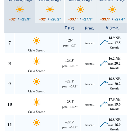
+32°
/
+25.9°
+32°
/
+26.2°
+33.1°
/
+27.1°
+33.1°
/
+27.4°
T
V
Prec.
(C°)
(km/h)
14.9 NE
+26°
7
17.5
Assenti
max
perc. +26°
Grecale
Cielo Sereno
16.2 NE
+26.3°
8
20.2
Assenti
max
perc. +26.3°
Grecale
Cielo Sereno
16.8 NE
+27.1°
9
20.2
Assenti
max
perc. +29.1°
Grecale
Cielo Sereno
17.9 NE
+28.2°
10
19.6
Assenti
max
perc. +30.5°
Grecale
Cielo Sereno
16.8 NE
+29.5°
11
16.9
Assenti
max
perc. +31.8°
Grecale