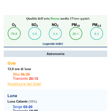
Qualità dell'aria
Buona
media 17/ore
(μg/m3)
O
SO
NO
PM
PM
3
2
2
10
2.5
79.8
0.6
0.4
20.1
8.3
Legenda indici
Astronomia
Sole
13,9 ore di luce
Alba
06:20
Tramonto
20:12
Visualizza le fasi Solari
Luna
Luna Calante
(10%)
Sorge
03:20
Tramonta
18:56