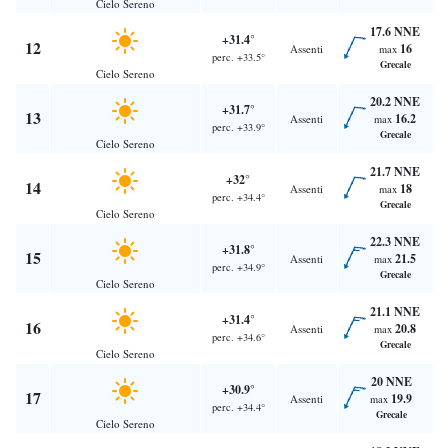
Cielo Sereno
17.6 NNE
+31.4°
12
16
Assenti
max
perc. +33.5°
Grecale
Cielo Sereno
20.2 NNE
+31.7°
13
16.2
Assenti
max
perc. +33.9°
Grecale
Cielo Sereno
21.7 NNE
+32°
14
18
Assenti
max
perc. +34.4°
Grecale
Cielo Sereno
22.3 NNE
+31.8°
15
21.5
Assenti
max
perc. +34.9°
Grecale
Cielo Sereno
21.1 NNE
+31.4°
16
20.8
Assenti
max
perc. +34.6°
Grecale
Cielo Sereno
20 NNE
+30.9°
17
19.9
Assenti
max
perc. +34.4°
Grecale
Cielo Sereno