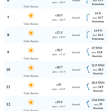
15.9
Assenti
max
perc. +29.5°
Tramontana
Cielo Sereno
14 N
+26.5°
7
16.7
Assenti
max
perc. +26.5°
Tramontana
Cielo Sereno
13.9 N
+27.3°
8
16.3
Assenti
max
perc. +30.6°
Tramontana
Cielo Sereno
15 NNO
+28.2°
9
15.8
Assenti
max
perc. +31.6°
Maestrale
Cielo Sereno
21.9 NNO
+28.7°
10
20.3
Assenti
max
perc. +32.4°
Maestrale
Cielo Sereno
28.4 NNO
+29°
11
24.9
Assenti
max
perc. +32.8°
Maestrale
Cielo Sereno
33.8 NNO
+29.4°
12
29
Assenti
max
perc. +33.1°
Maestrale
Cielo Sereno