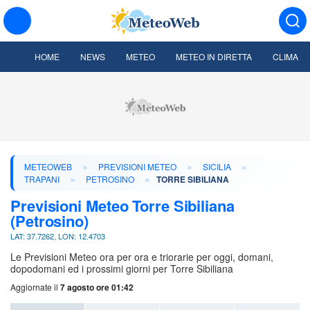
HOME
NEWS
METEO
METEO IN DIRETTA
CLIMA
»
»
»
METEOWEB
PREVISIONI METEO
SICILIA
»
»
TRAPANI
PETROSINO
TORRE SIBILIANA
Previsioni Meteo Torre Sibiliana
(Petrosino)
LAT: 37.7262, LON: 12.4703
Le Previsioni Meteo ora per ora e triorarie per oggi, domani,
dopodomani ed i prossimi giorni per Torre Sibiliana
Aggiornate il
7 agosto ore 01:42