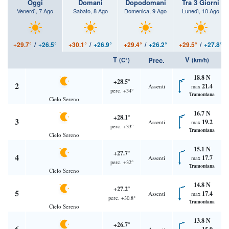
Oggi
Domani
Dopodomani
Tra 3 Giorni
Venerdì, 7 Ago
Sabato, 8 Ago
Domenica, 9 Ago
Lunedì, 10 Ago
+29.7°
/
+26.5°
+30.1°
/
+26.9°
+29.4°
/
+26.2°
+29.5°
/
+27.8°
T
V
Prec.
(C°)
(km/h)
18.8 N
+28.5°
2
21.4
Assenti
max
perc. +34°
Tramontana
Cielo Sereno
16.7 N
+28.1°
3
19.2
Assenti
max
perc. +33°
Tramontana
Cielo Sereno
15.1 N
+27.7°
4
17.7
Assenti
max
perc. +32°
Tramontana
Cielo Sereno
14.8 N
+27.2°
5
17.4
Assenti
max
perc. +30.8°
Tramontana
Cielo Sereno
13.8 N
+26.7°
6