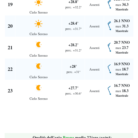
+28.8°
19
34.3
Assenti
max
perc. +32.2°
Maestrale
Cielo Sereno
26.1 NNO
+28.4°
20
31.3
Assenti
max
perc. +31.7°
Maestrale
Cielo Sereno
20.7 NNO
+28.2°
21
23.7
Assenti
max
perc. +31.2°
Maestrale
Cielo Sereno
16.9 NNO
+28°
22
18.7
Assenti
max
perc. +31°
Maestrale
Cielo Sereno
16.7 NNO
+27.7°
23
18.3
Assenti
max
perc. +30.6°
Maestrale
Cielo Sereno
Qualità dell'aria
Buona
media 22/ore
(μg/m3)