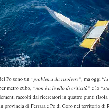
del Po sono un
“problema da risolvere”,
ma oggi “
la
 per metro cubo,
“non è a livello di criticità”
e lo
“st
elementi raccolti dai ricercatori in quattro punti (Isol
n provincia di Ferrara e Po di Goro nel territorio di