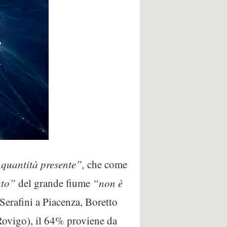
 quantità presente”,
che come
ato”
del grande fiume
“non è
a Serafini a Piacenza, Boretto
 Rovigo), il 64% proviene da