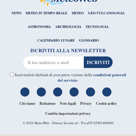
NEWS
METEO IN TEMPO REALE
METEO
GEO-VULCANOLOGIA
ASTRONOMIA
ARCHEOLOGIA
TECNOLOGIA
CALENDARIO LUNARE
GLOSSARIO
ISCRIVITI ALLA NEWSLETTER
condizioni generali
Iscrivendoti dichiari di aver preso visione delle
del servizio
.
Chi siamo
Redazione
Note legali
Privacy
Cookie policy
Cambia impostazioni privacy
© 2026
MeteoWeb
- Editore Socedit srl - P.iva/CF 02901400800