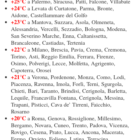
+25°C
a Palermo, Siracusa, Patti, Falcone, Villabate
+24°C
a Levata di Curtatone, Parma, Bronte,
Aidone, Castellammare del Golfo
+23°C
a Mantova, Suzzara, Asola, Olmeneta,
Alessandria, Vercelli, Sezzadio, Bologna, Modena,
San Severino Marche, Enna, Caltanissetta,
Brancaleone, Castiadas, Tertenia
+22°C
a Milano, Brescia, Pavia, Crema, Cremona,
Torino, Asti, Reggio Emilia, Ferrara, Firenze,
Osimo, Polverigi, Lecce, Molfetta, Agrigento,
Capoterra, Orosei
+21°C
a Verona, Pordenone, Monza, Como, Lodi,
Piacenza, Ravenna, Imola, Forlì, Terni, Sgurgola,
Chieti, Bari, Taranto, Brindisi, Cerignola, Barletta,
Lequile, Francavilla Fontana, Cerignola, Messina,
Trapani, Pisticci, Cava de’ Tirreni, Faicchio,
Rosarno
+20°C
a Roma, Genova, Rossiglione, Millesimo,
Bergamo, Novara, Cuneo, Trento, Padova, Vicenza,
Rovigo, Cesena, Prato, Lucca, Ancona, Macerata,
Fermo, Orvieto, Foligno, Latina, Terracina,