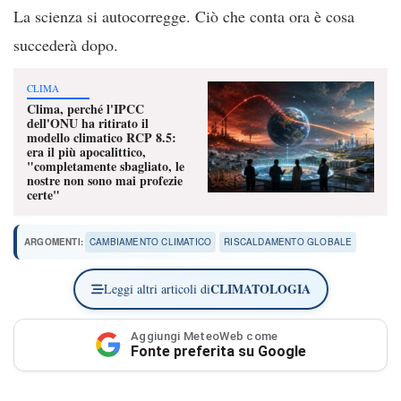
La scienza si autocorregge. Ciò che conta ora è cosa
succederà dopo.
CLIMA
Clima, perché l'IPCC
dell'ONU ha ritirato il
modello climatico RCP 8.5:
era il più apocalittico,
"completamente sbagliato, le
nostre non sono mai profezie
certe"
ARGOMENTI:
CAMBIAMENTO CLIMATICO
RISCALDAMENTO GLOBALE
CLIMATOLOGIA
Leggi altri articoli di
Aggiungi MeteoWeb come
Fonte preferita su Google