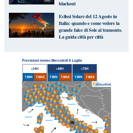
blackout
Eclissi Solare del 12 Agosto in
Italia: quando e come vedere la
grande falce di Sole al tramonto.
La guida città per città
Previsioni meteo Mercoledi 8 Luglio
+24H
+48H
+72H
T.MIN
T.MAX
T.MIN
T.MAX
T.MIN
T.MAX