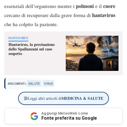
polmoni
cuore
essenziali dell’organismo mentre i
e il
hantavirus
cercano di recuperare dalla grave forma di
che ha colpito la paziente.
HANTAVIRUS
Hantavirus, la precisazione
dello Spallanzani sul caso
sospetto
ARGOMENTI:
SALUTE
VIRUS
MEDICINA & SALUTE
Leggi altri articoli di
Aggiungi MeteoWeb come
Fonte preferita su Google