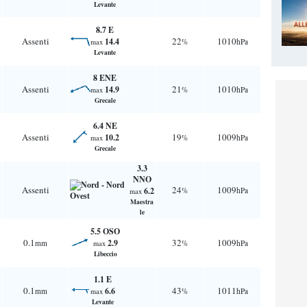
Levante
8.7 E
Assenti
22
1010
14.4
%
hPa
max
Levante
8 ENE
Assenti
21
1010
14.9
%
hPa
max
Grecale
6.4 NE
Assenti
19
1009
10.2
%
hPa
max
Grecale
3.3
NNO
Assenti
24
1009
6.2
%
hPa
max
Maestra
le
5.5 OSO
0.1
32
1009
2.9
mm
%
hPa
max
Libeccio
1.1 E
0.1
43
1011
6.6
mm
%
hPa
max
Levante