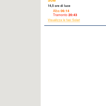
Sole
14,5 ore di luce
Alba
06:14
Tramonto
20:43
Visualizza le fasi Solari