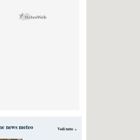
me news meteo
›
Vedi tutte