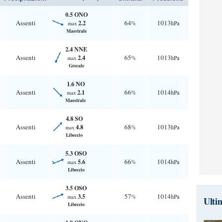
0.5 ONO
Assenti
64
1013
2.2
%
hPa
max
Maestrale
2.4 NNE
Assenti
65
1013
2.4
%
hPa
max
Grecale
1.6 NO
Assenti
66
1014
2.1
%
hPa
max
Maestrale
4.8 SO
Assenti
68
1013
4.8
%
hPa
max
Libeccio
5.3 OSO
Assenti
66
1014
5.6
%
hPa
max
Libeccio
3.5 OSO
Assenti
57
1014
3.5
%
hPa
max
Ulti
Libeccio