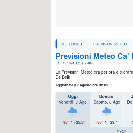
»
METEOWEB
PREVISIONI METEO
Previsioni Meteo Ca’ 
LAT: 45.1094, LON: 9.4848
Le Previsioni Meteo ora per ora e triorar
De Belli
Aggiornate il
7 agosto ore 02:02
Oggi
Domani
D
Venerdì, 7 Ago
Sabato, 8 Ago
Do
+36°
/
+25.8°
+36°
/
+23.4°
+
T
(C°)