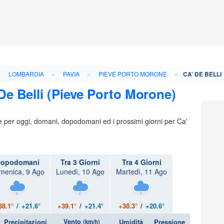
»
»
»
»
LOMBARDIA
PAVIA
PIEVE PORTO MORONE
CA’ DE BELLI
De Belli (Pieve Porto Morone)
ie per oggi, domani, dopodomani ed i prossimi giorni per Ca'
opodomani
Tra 3 Giorni
Tra 4 Giorni
menica, 9 Ago
Lunedì, 10 Ago
Martedì, 11 Ago
38.1°
/
+21.6°
+39.1°
/
+21.4°
+38.3°
/
+20.6°
Vento
Precipitazioni
Umidità
Pressione
(km/h)