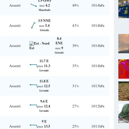
1.9 ONO
Assenti
49
1014
4.2
%
hPa
max
Maestrale
3.9 NNE
Assenti
43
1014
5.4
%
hPa
max
Grecale
8.4
ENE
Assenti
39
1014
%
hPa
9
max
Grecale
11.7 E
Assenti
35
1014
11.3
%
hPa
max
Levante
11.8 E
Assenti
31
1013
12.5
%
hPa
max
Levante
9.6 E
Assenti
27
1012
12.4
%
hPa
max
Levante
9 E
Assenti
25
1011
13.5
%
hPa
max