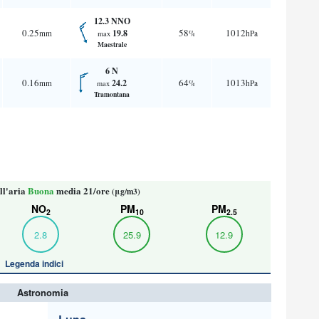
12.3 NNO
0.25
58
1012
19.8
mm
%
hPa
max
Maestrale
6 N
0.16
64
1013
24.2
mm
%
hPa
max
Tramontana
ll'aria
Buona
media 21/ore
(μg/m3)
NO
PM
PM
2
10
2.5
2.8
25.9
12.9
Legenda indici
Astronomia