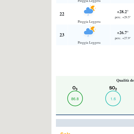
Pioggia Leggera
+28.2°
22
perc. +29.5°
Pioggia Leggera
+26.7°
23
perc. +27.9°
Pioggia Leggera
Qualità de
O
SO
3
2
86.8
1.6