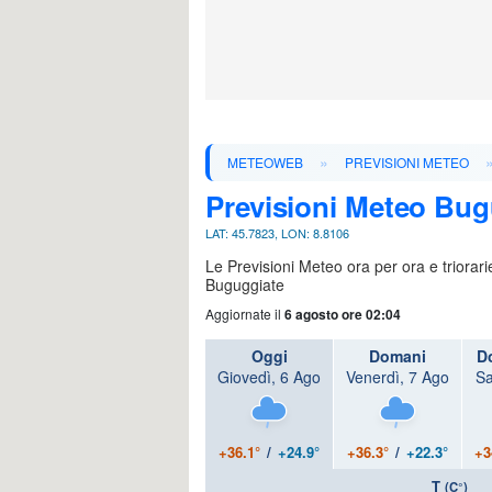
»
METEOWEB
PREVISIONI METEO
Previsioni Meteo Bug
LAT: 45.7823, LON: 8.8106
Le Previsioni Meteo ora per ora e triorar
Buguggiate
Aggiornate il
6 agosto ore 02:04
Oggi
Domani
D
Giovedì, 6 Ago
Venerdì, 7 Ago
Sa
+36.1°
/
+24.9°
+36.3°
/
+22.3°
+3
T
(C°)