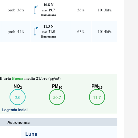
10.8 N
prob. 36
56
1013
19.7
%
%
hPa
max
Tramontana
11.3 N
prob. 44
63
1014
21.5
%
%
hPa
max
Tramontana
ll'aria
Buona
media 21/ore
(μg/m3)
NO
PM
PM
2
10
2.5
2.6
20.7
11.7
Legenda indici
Astronomia
Luna