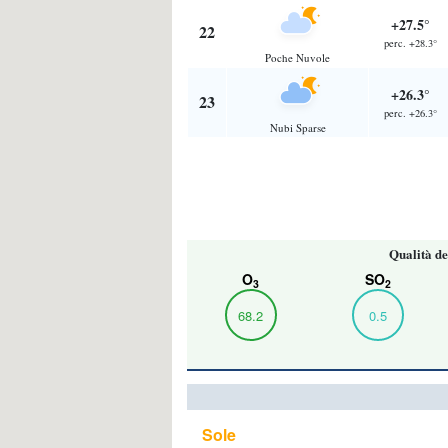
+27.5°
22
perc. +28.3°
Poche Nuvole
+26.3°
23
perc. +26.3°
Nubi Sparse
Qualità de
O
SO
3
2
68.2
0.5
Sole