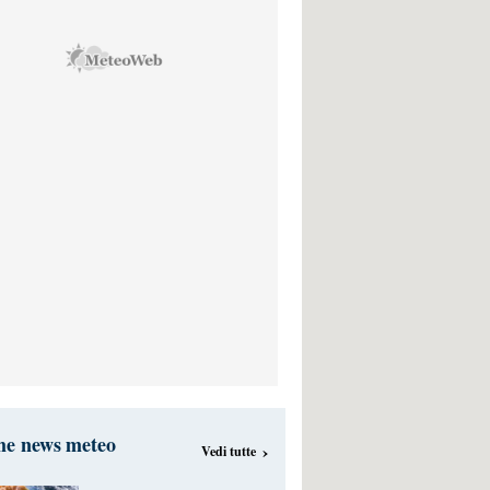
me news meteo
›
Vedi tutte