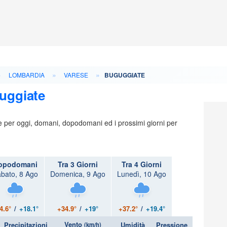
»
»
»
LOMBARDIA
VARESE
BUGUGGIATE
uggiate
ie per oggi, domani, dopodomani ed i prossimi giorni per
opodomani
Tra 3 Giorni
Tra 4 Giorni
bato, 8 Ago
Domenica, 9 Ago
Lunedì, 10 Ago
4.6°
/
+18.1°
+34.9°
/
+19°
+37.2°
/
+19.4°
Vento
Precipitazioni
Umidità
Pressione
(km/h)