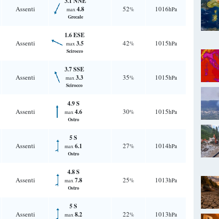
3.1 NNE
Assenti
52
1016
4.8
%
hPa
max
Grecale
1.6 ESE
Assenti
42
1015
3.5
%
hPa
max
Scirocco
3.7 SSE
Assenti
35
1015
3.3
%
hPa
max
Scirocco
4.9 S
Assenti
30
1015
4.6
%
hPa
max
Ostro
5 S
Assenti
27
1014
6.1
%
hPa
max
Ostro
4.8 S
Assenti
25
1013
7.8
%
hPa
max
Ostro
5 S
Assenti
22
1013
8.2
%
hPa
max