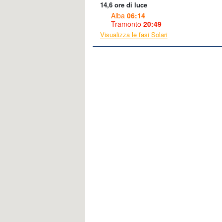
14,6 ore di luce
Alba
06:14
Tramonto
20:49
Visualizza le fasi Solari