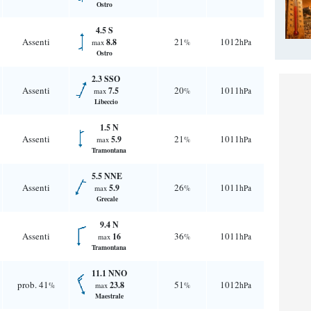
Ostro
4.5 S
Assenti
21
1012
8.8
%
hPa
max
Ostro
2.3 SSO
Assenti
20
1011
7.5
%
hPa
max
Libeccio
1.5 N
Assenti
21
1011
5.9
%
hPa
max
Tramontana
5.5 NNE
Assenti
26
1011
5.9
%
hPa
max
Grecale
9.4 N
Assenti
36
1011
16
%
hPa
max
Tramontana
11.1 NNO
prob. 41
51
1012
23.8
%
%
hPa
max
Maestrale