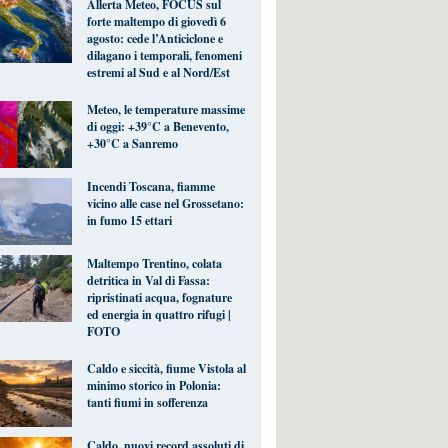
Allerta Meteo, FOCUS sul
forte maltempo di giovedì 6
agosto: cede l’Anticiclone e
dilagano i temporali, fenomeni
estremi al Sud e al Nord/Est
Meteo, le temperature massime
di oggi: +39°C a Benevento,
+30°C a Sanremo
Incendi Toscana, fiamme
vicino alle case nel Grossetano:
in fumo 15 ettari
Maltempo Trentino, colata
detritica in Val di Fassa:
ripristinati acqua, fognature
ed energia in quattro rifugi |
FOTO
Caldo e siccità, fiume Vistola al
minimo storico in Polonia:
tanti fiumi in sofferenza
Caldo, nuovi record assoluti di