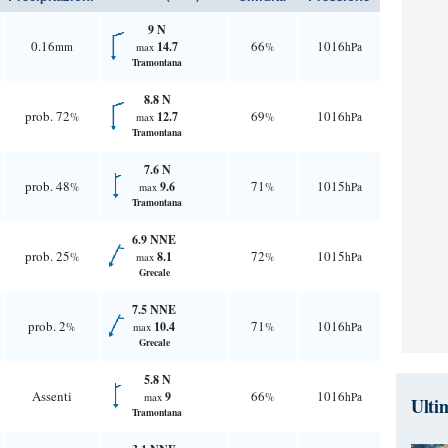
9 N
0.16
66
1016
14.7
mm
%
hPa
max
Tramontana
8.8 N
prob. 72
69
1016
12.7
%
%
hPa
max
Tramontana
7.6 N
prob. 48
71
1015
9.6
%
%
hPa
max
Tramontana
6.9 NNE
prob. 25
72
1015
8.1
%
%
hPa
max
Grecale
7.5 NNE
prob. 2
71
1016
10.4
%
%
hPa
max
Grecale
5.8 N
Assenti
66
1016
9
%
hPa
max
Ulti
Tramontana