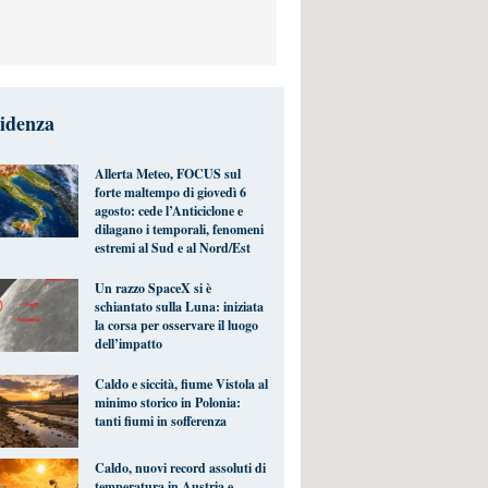
videnza
Allerta Meteo, FOCUS sul
forte maltempo di giovedì 6
agosto: cede l’Anticiclone e
dilagano i temporali, fenomeni
estremi al Sud e al Nord/Est
Un razzo SpaceX si è
schiantato sulla Luna: iniziata
la corsa per osservare il luogo
dell’impatto
Caldo e siccità, fiume Vistola al
minimo storico in Polonia:
tanti fiumi in sofferenza
Caldo, nuovi record assoluti di
temperatura in Austria e