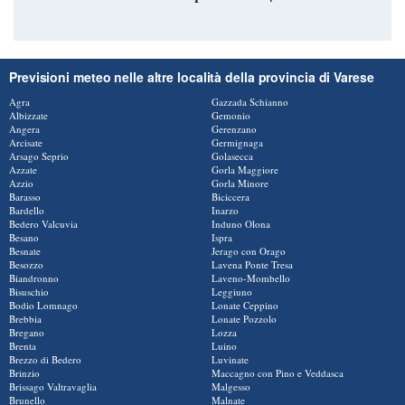
Previsioni meteo nelle altre località della provincia di Varese
Agra
Gazzada Schianno
Albizzate
Gemonio
Angera
Gerenzano
Arcisate
Germignaga
Arsago Seprio
Golasecca
Azzate
Gorla Maggiore
Azzio
Gorla Minore
Barasso
Biciccera
Bardello
Inarzo
Bedero Valcuvia
Induno Olona
Besano
Ispra
Besnate
Jerago con Orago
Besozzo
Lavena Ponte Tresa
Biandronno
Laveno-Mombello
Bisuschio
Leggiuno
Bodio Lomnago
Lonate Ceppino
Brebbia
Lonate Pozzolo
Bregano
Lozza
Brenta
Luino
Brezzo di Bedero
Luvinate
Brinzio
Maccagno con Pino e Veddasca
Brissago Valtravaglia
Malgesso
Brunello
Malnate