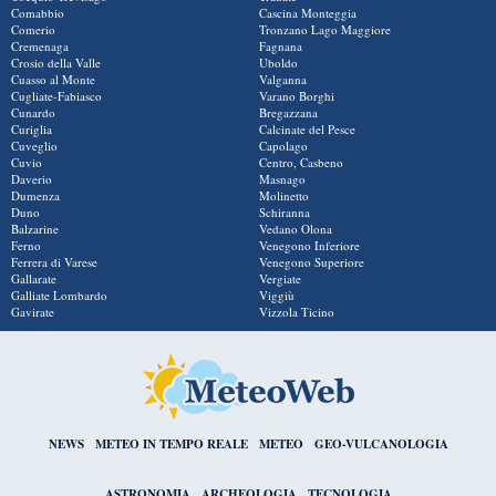
Comabbio
Cascina Monteggia
Comerio
Tronzano Lago Maggiore
Cremenaga
Fagnana
Crosio della Valle
Uboldo
Cuasso al Monte
Valganna
Cugliate-Fabiasco
Varano Borghi
Cunardo
Bregazzana
Curiglia
Calcinate del Pesce
Cuveglio
Capolago
Cuvio
Centro, Casbeno
Daverio
Masnago
Dumenza
Molinetto
Duno
Schiranna
Balzarine
Vedano Olona
Ferno
Venegono Inferiore
Ferrera di Varese
Venegono Superiore
Gallarate
Vergiate
Galliate Lombardo
Viggiù
Gavirate
Vizzola Ticino
NEWS
METEO IN TEMPO REALE
METEO
GEO-VULCANOLOGIA
ASTRONOMIA
ARCHEOLOGIA
TECNOLOGIA