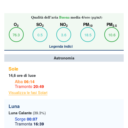
Qualità dell'aria
Buona
media 4/ore
(μg/m3)
O
SO
NO
PM
PM
3
2
2
10
2.5
76.3
0.5
3.6
18.5
10.6
Legenda indici
Astronomia
Sole
14,6 ore di luce
Alba
06:14
Tramonto
20:49
Visualizza le fasi Solari
Luna
Luna Calante
(39.3%)
Sorge
00:07
Tramonta
16:39