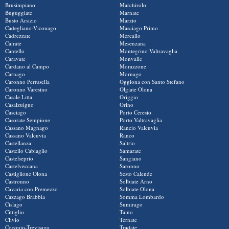
Brusimpiano
Marchirolo
Buguggiate
Marnate
Busto Arsizio
Marzio
Cadegliano-Viconago
Masciago Primo
Cadrezzate
Mercallo
Cairate
Mesenzana
Cantello
Montegrino Valtravaglia
Caravate
Monvalle
Cardano al Campo
Morazzone
Carnago
Mornago
Caronno Pertusella
Oggiona con Santo Stefano
Caronno Varesino
Olgiate Olona
Casale Litta
Origgio
Casalzuigno
Orino
Casciago
Porto Ceresio
Casorate Sempione
Porto Valtravaglia
Cassano Magnago
Rancio Valcuvia
Cassano Valcuvia
Ranco
Castellanza
Saltrio
Castello Cabiaglio
Samarate
Castelseprio
Sangiano
Castelveccana
Saronno
Castiglione Olona
Sesto Calende
Castronno
Solbiate Arno
Cavaria con Premezzo
Solbiate Olona
Cazzago Brabbia
Somma Lombardo
Cislago
Sumirago
Cittiglio
Taino
Clivio
Ternate
Cocquio-Trevisago
Tradate