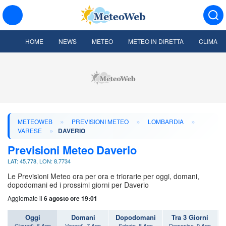
HOME
NEWS
METEO
METEO IN DIRETTA
CLIMA
»
»
»
METEOWEB
PREVISIONI METEO
LOMBARDIA
»
VARESE
DAVERIO
Previsioni Meteo Daverio
LAT: 45.778, LON: 8.7734
Le Previsioni Meteo ora per ora e triorarie per oggi, domani,
dopodomani ed i prossimi giorni per Daverio
Aggiornate il
6 agosto ore 19:01
Oggi
Domani
Dopodomani
Tra 3 Giorni
Giovedì, 6 Ago
Venerdì, 7 Ago
Sabato, 8 Ago
Domenica, 9 Ago