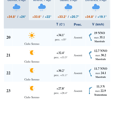
+34.8°
/
+24°
+33.6°
/
+22°
+33.2°
/
+20.7°
+34.8°
/
+19.1°
+
T
V
Prec.
(C°)
(km/h)
19 NNO
+34.1°
20
35.1
Assenti
max
perc. +35°
Maestrale
Cielo Sereno
12.7 NNO
+32.4°
21
30.2
Assenti
max
perc. +33.5°
Maestrale
Cielo Sereno
11.7 NNO
+30.2°
22
24.1
Assenti
max
perc. +31.1°
Maestrale
Cielo Sereno
11.3 N
+27.8°
23
22.9
Assenti
max
perc. +28.4°
Tramontana
Cielo Sereno