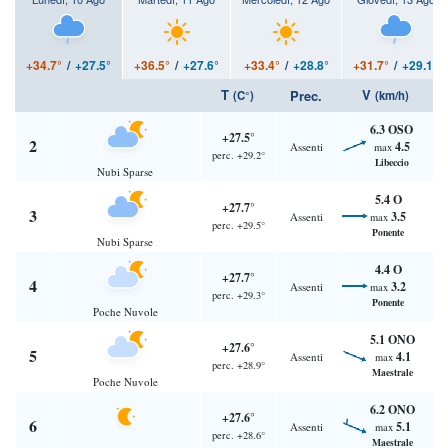
+34.7°
/
+27.5°
+36.5°
/
+27.6°
+33.4°
/
+28.8°
+31.7°
/
+29.1°
T
V
Prec.
(C°)
(km/h)
6.3 OSO
+27.5°
2
4.5
Assenti
max
perc. +29.2°
Libeccio
Nubi Sparse
5.4 O
+27.7°
3
3.5
Assenti
max
perc. +29.5°
Ponente
Nubi Sparse
4.4 O
+27.7°
4
3.2
Assenti
max
perc. +29.3°
Ponente
Poche Nuvole
5.1 ONO
+27.6°
5
4.1
Assenti
max
perc. +28.9°
Maestrale
Poche Nuvole
6.2 ONO
+27.6°
6
5.1
Assenti
max
perc. +28.6°
Maestrale