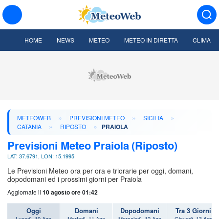
HOME
NEWS
METEO
METEO IN DIRETTA
CLIMA
»
»
»
METEOWEB
PREVISIONI METEO
SICILIA
»
»
CATANIA
RIPOSTO
PRAIOLA
Previsioni Meteo Praiola (Riposto)
LAT: 37.6791, LON: 15.1995
Le Previsioni Meteo ora per ora e triorarie per oggi, domani,
dopodomani ed i prossimi giorni per Praiola
Aggiornate il
10 agosto ore 01:42
Oggi
Domani
Dopodomani
Tra 3 Giorni
Lunedì, 10 Ago
Martedì, 11 Ago
Mercoledì, 12 Ago
Giovedì, 13 Ago