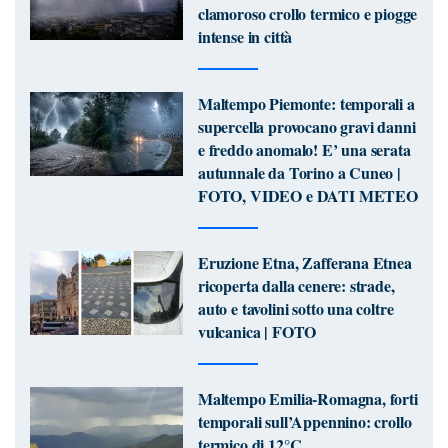
clamoroso crollo termico e piogge
intense in città
Maltempo Piemonte: temporali a
supercella provocano gravi danni
e freddo anomalo! E’ una serata
autunnale da Torino a Cuneo |
FOTO, VIDEO e DATI METEO
Eruzione Etna, Zafferana Etnea
ricoperta dalla cenere: strade,
auto e tavolini sotto una coltre
vulcanica | FOTO
Maltempo Emilia-Romagna, forti
temporali sull’Appennino: crollo
termico di 12°C