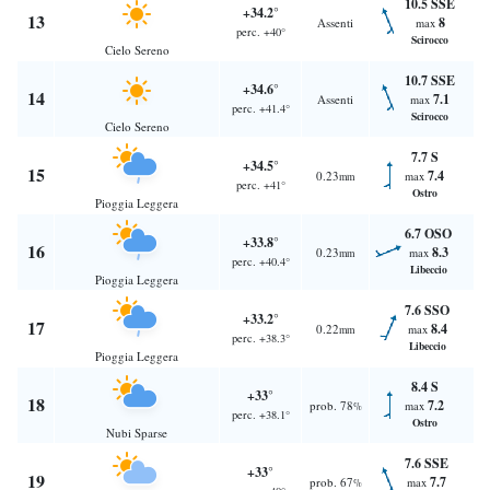
10.5 SSE
+34.2°
13
8
Assenti
max
perc. +40°
Scirocco
Cielo Sereno
10.7 SSE
+34.6°
14
7.1
Assenti
max
perc. +41.4°
Scirocco
Cielo Sereno
7.7 S
+34.5°
15
7.4
0.23
max
mm
perc. +41°
Ostro
Pioggia Leggera
6.7 OSO
+33.8°
16
8.3
0.23
max
mm
perc. +40.4°
Libeccio
Pioggia Leggera
7.6 SSO
+33.2°
17
8.4
0.22
max
mm
perc. +38.3°
Libeccio
Pioggia Leggera
8.4 S
+33°
18
7.2
prob. 78
max
%
perc. +38.1°
Ostro
Nubi Sparse
7.6 SSE
+33°
19
7.7
prob. 67
max
%