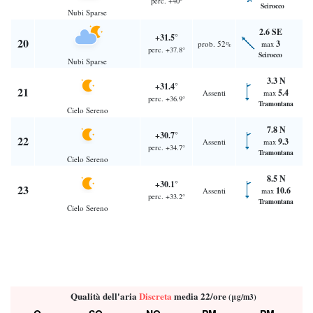
perc. +40°
Scirocco
Nubi Sparse
2.6 SE
+31.5°
20
3
prob. 52
max
%
perc. +37.8°
Scirocco
Nubi Sparse
3.3 N
+31.4°
21
5.4
Assenti
max
perc. +36.9°
Tramontana
Cielo Sereno
7.8 N
+30.7°
22
9.3
Assenti
max
perc. +34.7°
Tramontana
Cielo Sereno
8.5 N
+30.1°
23
10.6
Assenti
max
perc. +33.2°
Tramontana
Cielo Sereno
Qualità dell'aria
Discreta
media 22/ore
(μg/m3)