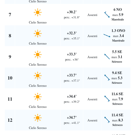
Cielo Sereno
6 NO
+30.2°
7
5.9
Assenti
max
perc. +31.8°
Maestrale
Cielo Sereno
1.3 ONO
+32.3°
8
3.4
Assenti
max
perc. +35.1°
Maestrale
Cielo Sereno
5.5 SE
+33.3°
9
3.1
Assenti
max
perc. +36°
Scirocco
Cielo Sereno
9.4 SE
+33.7°
10
5.3
Assenti
max
perc. +37.1°
Scirocco
Cielo Sereno
11.6 SE
+34.4°
11
7.9
Assenti
max
perc. +39.2°
Scirocco
Cielo Sereno
11.4 SE
+34.7°
12
8.3
Assenti
max
perc. +41.1°
Scirocco
Cielo Sereno