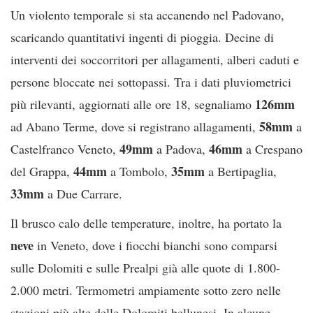
Un violento temporale si sta accanendo nel Padovano,
scaricando quantitativi ingenti di pioggia. Decine di
interventi dei soccorritori per allagamenti, alberi caduti e
persone bloccate nei sottopassi. Tra i dati pluviometrici
126mm
più rilevanti, aggiornati alle ore 18, segnaliamo
58mm
ad Abano Terme, dove si registrano allagamenti,
a
49mm
46mm
Castelfranco Veneto,
a Padova,
a Crespano
44mm
35mm
del Grappa,
a Tombolo,
a Bertipaglia,
33mm
a Due Carrare.
Il brusco calo delle temperature, inoltre, ha portato la
neve
in Veneto, dove i fiocchi bianchi sono comparsi
sulle Dolomiti e sulle Prealpi già alle quote di 1.800-
2.000 metri. Termometri ampiamente sotto zero nelle
stazioni più alte delle Dolomiti bellunesi. In alcune