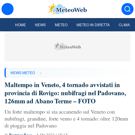
HOME
NEWS
METEO
METEO IN DIRETTA
CLIMA
»
NEWS METEO
Maltempo in Veneto, 4 tornado avvistati in
provincia di Rovigo: nubifragi nel Padovano,
126mm ad Abano Terme – FOTO
Un forte maltempo si sta accanendo sul Veneto con
nubifragi, grandine, forte vento e 4 tornado: oltre 120mm
di pioggia nel Padovano
di
Beatrice Raso
6 Ott 2021 | 18:15