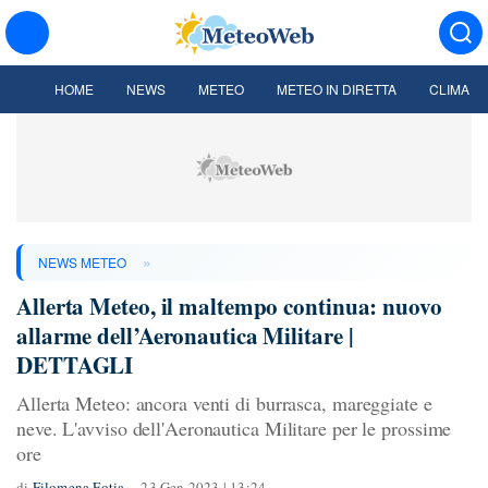
HOME
NEWS
METEO
METEO IN DIRETTA
CLIMA
»
NEWS METEO
Allerta Meteo, il maltempo continua: nuovo
allarme dell’Aeronautica Militare |
DETTAGLI
Allerta Meteo: ancora venti di burrasca, mareggiate e
neve. L'avviso dell'Aeronautica Militare per le prossime
ore
di
Filomena Fotia
23 Gen 2023 | 13:24