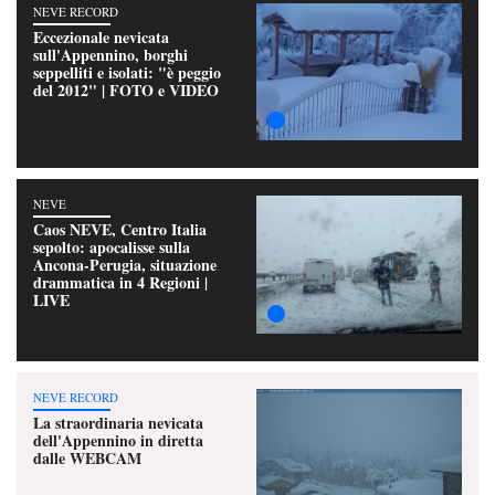
NEVE RECORD
Eccezionale nevicata
sull'Appennino, borghi
seppelliti e isolati: "è peggio
del 2012" | FOTO e VIDEO
NEVE
Caos NEVE, Centro Italia
sepolto: apocalisse sulla
Ancona-Perugia, situazione
drammatica in 4 Regioni |
LIVE
NEVE RECORD
La straordinaria nevicata
dell'Appennino in diretta
dalle WEBCAM