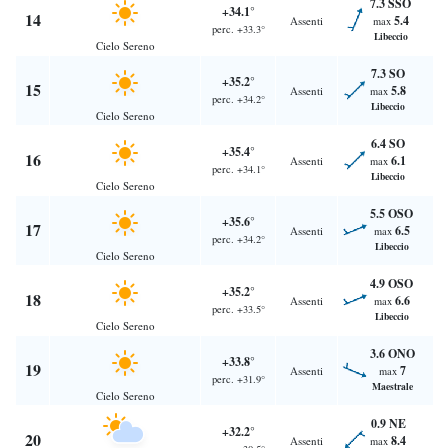
7.3 SSO
+34.1°
14
5.4
Assenti
max
perc. +33.3°
Libeccio
Cielo Sereno
7.3 SO
+35.2°
15
5.8
Assenti
max
perc. +34.2°
Libeccio
Cielo Sereno
6.4 SO
+35.4°
16
6.1
Assenti
max
perc. +34.1°
Libeccio
Cielo Sereno
5.5 OSO
+35.6°
17
6.5
Assenti
max
perc. +34.2°
Libeccio
Cielo Sereno
4.9 OSO
+35.2°
18
6.6
Assenti
max
perc. +33.5°
Libeccio
Cielo Sereno
3.6 ONO
+33.8°
19
7
Assenti
max
perc. +31.9°
Maestrale
Cielo Sereno
0.9 NE
+32.2°
20
8.4
Assenti
max