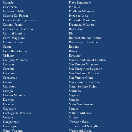
Casarile
Pieve Emanuele
Casorezzo
Pioltello
Cassano d'Adda
Pogliano Milanese
Cassina De' Pecchi
Pozzo d'Adda
Cassinetta di Lugagnano
Pozzuolo Martesana
Castano Primo
Pregnana Milanese
Cernusco sul Naviglio
Rescaldina
Cerro al Lambro
Rho
Cerro Maggiore
Robecchetto con Induno
Cesano Boscone
Robecco sul Naviglio
Cesate
Rodano
Cinisello Balsamo
Rosate
Cisliano
Rozzano
Cologno Monzese
San Colombano al Lambro
Colturano
San Donato Milanese
Corbetta
San Giorgio su Legnano
Cormano
San Giuliano Milanese
Cornaredo
San Vittore Olona
Corsico
San Zenone al Lambro
Cuggiono
Santo Stefano Ticino
Cusago
Sedriano
Cusano Milanino
Segrate
Dairago
Senago
Dresano
Sesto San Giovanni
Gaggiano
Settala
Garbagnate Milanese
Settimo Milanese
Gessate
Solaro
Gorgonzola
Trezzano Rosa
Grezzago
Trezzano sul Naviglio
Gudo Visconti
Trezzo sull'Adda