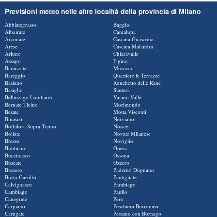
Previsioni meteo nelle altre località della provincia di Milano
Abbiategrasso
Baggio
Albairate
Cantalupa
Arconate
Cascina Guascona
Arese
Cascina Malandra
Arluno
Chiaravalle
Assago
Figino
Baranzate
Musocco
Bareggio
Quartiere le Terrazze
Basiano
Ronchetto delle Rane
Basiglio
Stadera
Bellinzago Lombardo
Vaiano Valle
Bernate Ticino
Morimondo
Besate
Motta Visconti
Binasco
Nerviano
Boffalora Sopra Ticino
Nosate
Bollate
Novate Milanese
Bresso
Noviglio
Bubbiano
Opera
Buccinasco
Ossona
Buscate
Ozzero
Bussero
Paderno Dugnano
Busto Garolfo
Pantigliate
Calvignasco
Parabiago
Cambiago
Paullo
Canegrate
Pero
Carpiano
Peschiera Borromeo
Carugate
Pessano con Bornago