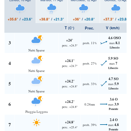
+35.6°
/
+23.6°
+38.8°
/
+21.3°
+36°
/
+20.8°
+37.3°
/
+23.8°
T
V
Prec.
(C°)
(km/h)
4.6 OSO
+24°
3
8.1
prob. 11
max
%
perc. +24.5°
Libeccio
Nubi Sparse
5.9 SO
+24.1°
4
7
prob. 27
max
%
perc. +24.7°
Libeccio
Nubi Sparse
4.7 SO
+24.2°
5
5.9
prob. 33
max
%
perc. +24.8°
Libeccio
Nubi Sparse
3.6 O
+24.2°
6
3.9
0.24
max
mm
perc. +24.8°
Ponente
Pioggia Leggera
2.4 O
+24.8°
7
4.8
prob. 39
max
%
perc. +25.4°
Ponente