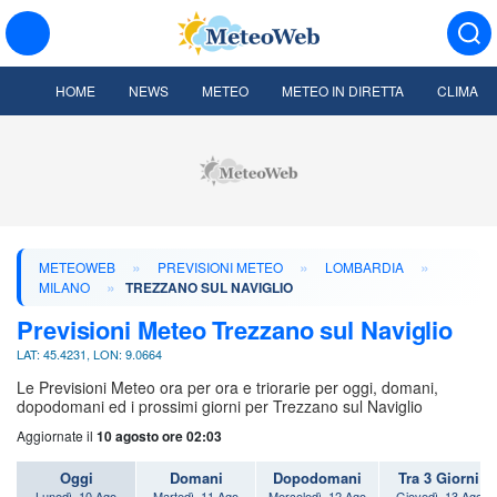
HOME
NEWS
METEO
METEO IN DIRETTA
CLIMA
»
»
»
METEOWEB
PREVISIONI METEO
LOMBARDIA
»
MILANO
TREZZANO SUL NAVIGLIO
Previsioni Meteo Trezzano sul Naviglio
LAT: 45.4231, LON: 9.0664
Le Previsioni Meteo ora per ora e triorarie per oggi, domani,
dopodomani ed i prossimi giorni per Trezzano sul Naviglio
Aggiornate il
10 agosto ore 02:03
Oggi
Domani
Dopodomani
Tra 3 Giorni
Lunedì, 10 Ago
Martedì, 11 Ago
Mercoledì, 12 Ago
Giovedì, 13 Ago