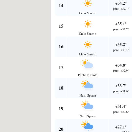
+34.2°
14
perc. +32.7°
Cielo Sereno
+35.1°
15
perc. +33.7°
Cielo Sereno
+35.2°
16
perc. +33.4°
Cielo Sereno
+34.8°
17
perc. +32.9°
Poche Nuvole
+33.7°
18
perc. +31.6°
Nubi Sparse
+31.4°
19
perc. +29.6°
Nubi Sparse
+27.1°
20