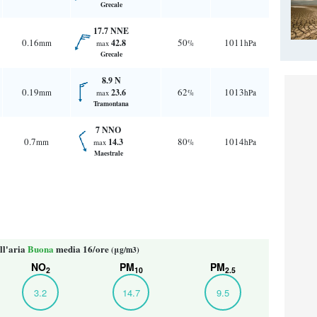
Grecale
17.7 NNE
0.16
50
1011
42.8
mm
%
hPa
max
Grecale
8.9 N
0.19
62
1013
23.6
mm
%
hPa
max
Tramontana
7 NNO
0.7
80
1014
14.3
mm
%
hPa
max
Maestrale
ll'aria
Buona
media 16/ore
(μg/m3)
NO
PM
PM
2
10
2.5
3.2
14.7
9.5