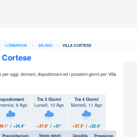
»
»
»
LOMBARDIA
MILANO
VILLA CORTESE
a Cortese
ie per oggi, domani, dopodomani ed i prossimi giorni per Villa
opodomani
Tra 3 Giorni
Tra 4 Giorni
menica, 9 Ago
Lunedì, 10 Ago
Martedì, 11 Ago
38.1°
/
+24.4°
+37.8°
/
+21°
+37.5°
/
+22.4°
Vento
Precipitazioni
Umidità
Pressione
(km/h)