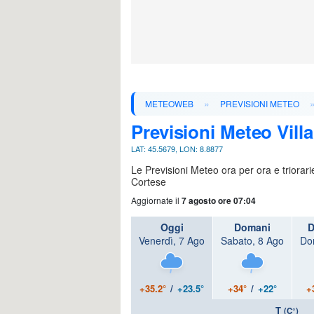
»
METEOWEB
PREVISIONI METEO
Previsioni Meteo Vill
LAT: 45.5679, LON: 8.8877
Le Previsioni Meteo ora per ora e triorar
Cortese
Aggiornate il
7 agosto ore 07:04
Oggi
Domani
D
Venerdì, 7 Ago
Sabato, 8 Ago
Do
+35.2°
/
+23.5°
+34°
/
+22°
+
T
(C°)