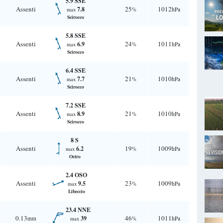
5.9 SSE
Assenti
25
1012
7.8
%
hPa
max
Scirocco
5.8 SSE
Assenti
24
1011
6.9
%
hPa
max
Scirocco
6.4 SSE
Assenti
21
1010
7.7
%
hPa
max
Scirocco
7.2 SSE
Assenti
21
1010
8.9
%
hPa
max
Scirocco
8 S
Assenti
19
1009
6.2
%
hPa
max
Ostro
2.4 OSO
Assenti
23
1009
9.5
%
hPa
max
Libeccio
23.4 NNE
0.13
46
1011
39
mm
%
hPa
max