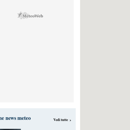
me news meteo
›
Vedi tutte