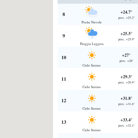
+24.7°
8
perc. +25.2°
Poche Nuvole
+25.5°
9
perc. +25.9°
Pioggia Leggera
+27°
10
perc. +28°
Cielo Sereno
+29.3°
11
perc. +29.9°
Cielo Sereno
+31.8°
12
perc. +31.6°
Cielo Sereno
+33.4°
13
perc. +32.1°
Cielo Sereno