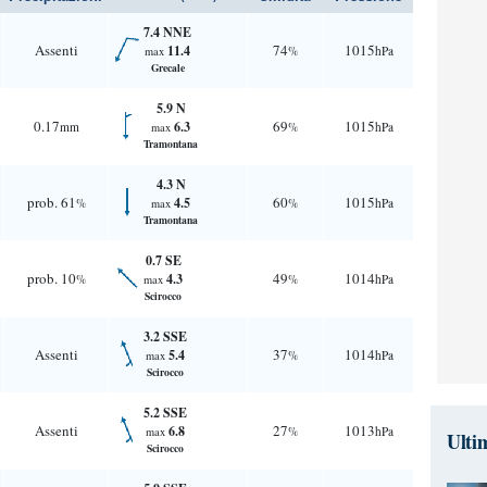
7.4 NNE
Assenti
74
1015
11.4
%
hPa
max
Grecale
5.9 N
0.17
69
1015
6.3
mm
%
hPa
max
Tramontana
4.3 N
prob. 61
60
1015
4.5
%
%
hPa
max
Tramontana
0.7 SE
prob. 10
49
1014
4.3
%
%
hPa
max
Scirocco
3.2 SSE
Assenti
37
1014
5.4
%
hPa
max
Scirocco
5.2 SSE
Assenti
27
1013
6.8
%
hPa
max
Ulti
Scirocco