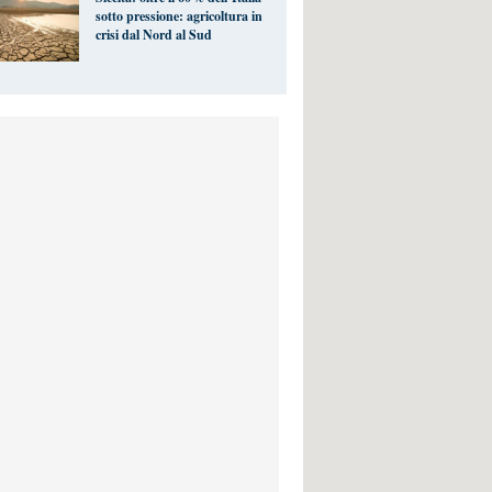
sotto pressione: agricoltura in
crisi dal Nord al Sud