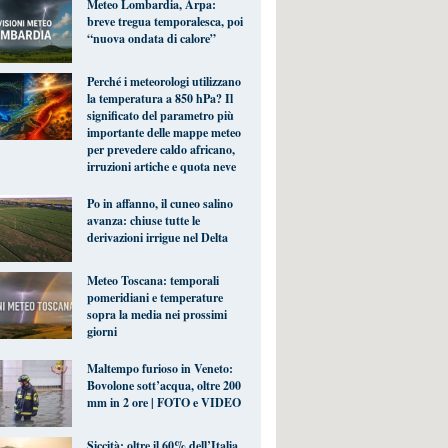
Meteo Lombardia, Arpa:
breve tregua temporalesca, poi
“nuova ondata di calore”
Perché i meteorologi utilizzano
la temperatura a 850 hPa? Il
significato del parametro più
importante delle mappe meteo
per prevedere caldo africano,
irruzioni artiche e quota neve
Po in affanno, il cuneo salino
avanza: chiuse tutte le
derivazioni irrigue nel Delta
Meteo Toscana: temporali
pomeridiani e temperature
sopra la media nei prossimi
giorni
Maltempo furioso in Veneto:
Bovolone sott’acqua, oltre 200
mm in 2 ore | FOTO e VIDEO
Siccità: oltre il 60% dell’Italia