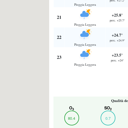
perc. +27.2°
Pioggia Leggera
+25.8°
21
perc. +25.7°
Pioggia Leggera
+24.7°
22
perc. +24.9°
Pioggia Leggera
+23.5°
23
perc. +24°
Pioggia Leggera
Qualità de
O
SO
3
2
80.4
0.7