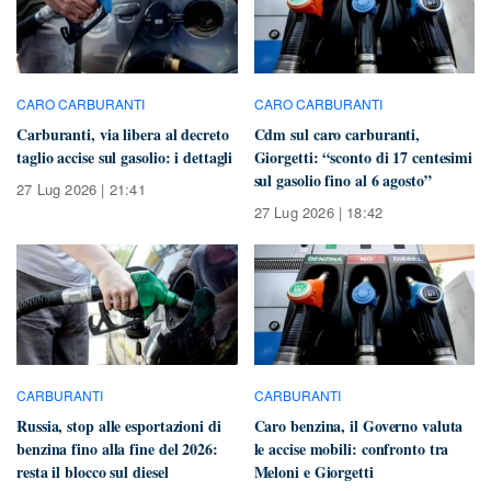
CARO CARBURANTI
CARO CARBURANTI
Carburanti, via libera al decreto
Cdm sul caro carburanti,
taglio accise sul gasolio: i dettagli
Giorgetti: “sconto di 17 centesimi
sul gasolio fino al 6 agosto”
27 Lug 2026 | 21:41
27 Lug 2026 | 18:42
CARBURANTI
CARBURANTI
Russia, stop alle esportazioni di
Caro benzina, il Governo valuta
benzina fino alla fine del 2026:
le accise mobili: confronto tra
resta il blocco sul diesel
Meloni e Giorgetti