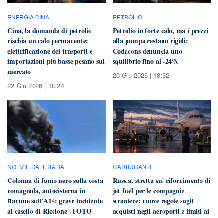
ENERGIA CINA
PETROLIO
Cina, la domanda di petrolio
Petrolio in forte calo, ma i prezzi
rischia un calo permanente:
alla pompa restano rigidi:
elettrificazione dei trasporti e
Codacons denuncia uno
importazioni più basse pesano sul
squilibrio fino al -24%
mercato
20 Giu 2026 | 18:32
22 Giu 2026 | 18:24
NOTIZIE DALL'ITALIA
CARBURANTI
Colonna di fumo nero sulla costa
Russia, stretta sul rifornimento di
romagnola, autocisterna in
jet fuel per le compagnie
fiamme sull’A14: grave incidente
straniere: nuove regole sugli
al casello di Riccione | FOTO
acquisti negli aeroporti e limiti ai