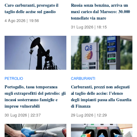
Caro carburanti, prorogato il
Russia senza benzina, arriva un
taglio delle accise sul gasolio
maxi carico dal Marocco: 30.000
tonnellate via mare
4 Ago 2026 | 19:56
31 Lug 2026 | 18:15
PETROLIO
CARBURANTI
Portogallo, tassa temporanea
Carburanti, prezzi non adeguati
sugli extraprofitti del petrolio: gli
al taglio delle accise: l’elenco
incassi sosterranno famiglie e
degli impianti passa alla Guardia
imprese vulnerabili
di Finanza
30 Lug 2026 | 22:37
29 Lug 2026 | 12:29